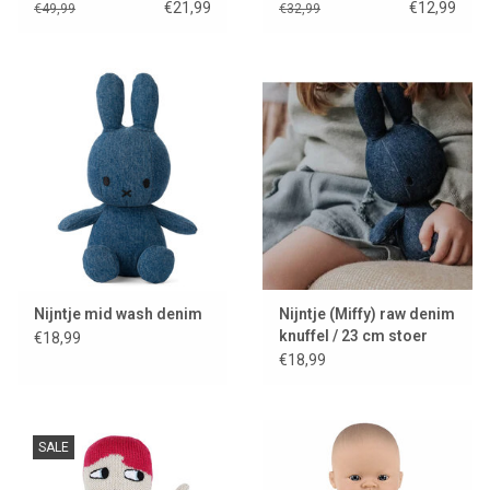
€21,99
€12,99
€49,99
€32,99
Nijntje mid wash denim
Nijntje (Miffy) raw denim
knuffel / 23 cm stoer
€18,99
jeans design
€18,99
SALE