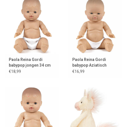
Lookbooks
Merken
Paola Reina Gordi
Paola Reina Gordi
babypop jongen 34 cm
babypop Aziatisch
meisje lichte ogen
€18,99
€16,99