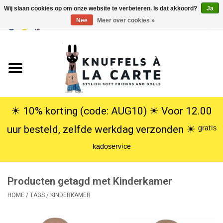
Wij slaan cookies op om onze website te verbeteren. Is dat akkoord?
Ja
Nee
Meer over cookies »
EUR
/
USD
0 Artikelen - €0,00
Home
Nieuw
Knuffels
☀︎ 10% korting (code: AUG10) ☀︎ Voor 12.00
uur besteld, zelfde werkdag verzonden ☀︎ ᵍʳᵃᵗⁱˢ
Poppen
ᵏᵃᵈᵒˢᵉʳᵛⁱᶜᵉ
SALE
Producten getagd met Kinderkamer
Cadeauservice
HOME
/
TAGS
/
KINDERKAMER
info