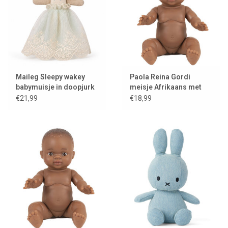
Maileg Sleepy wakey
Paola Reina Gordi
babymuisje in doopjurk
meisje Afrikaans met
/ mint
wenkbrauwen en lichte
€21,99
€18,99
ogen