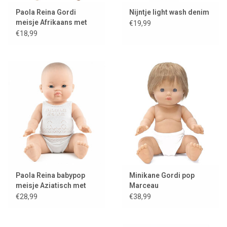
Paola Reina Gordi
Nijntje light wash denim
meisje Afrikaans met
€19,99
wenkbrauwen
€18,99
Paola Reina babypop
Minikane Gordi pop
meisje Aziatisch met
Marceau
wenkbrauwen en
€28,99
€38,99
ondergoedset