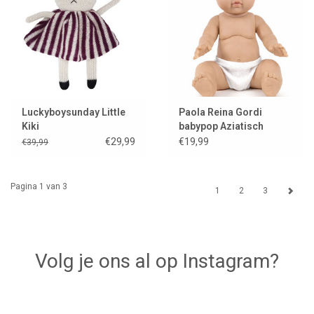
Luckyboysunday Little
Paola Reina Gordi
Kiki
babypop Aziatisch
jongen blauwe ogen
€29,99
€19,99
€39,99
Pagina 1 van 3
1
2
3
Volg je ons al op Instagram?