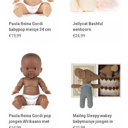
Paola Reina Gordi
Jellycat Bashful
babypop meisje 34 cm
eenhoorn
€19,99
€24,99
Paola Reina Gordi pop
Maileg Sleepy wakey
jongen Afrikaans met
babymuisje jongen in
Minikane broekje
luciferdoos
€24,99
€22,99