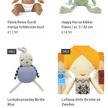
Paola Reina Gordi
Happy Horse kikker
meisje lichtbruine huid
Flavio / nr. 3 / 42 cm
en lichte ogen
€17,99
€14,99
SALE
SALE
Luckyboysunday Birdie
Lollipop dolls Kirsten uit
Blue
Zweden