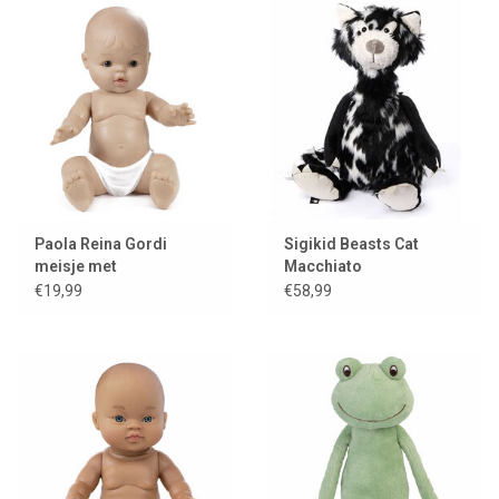
Paola Reina Gordi
Sigikid Beasts Cat
meisje met
Macchiato
wenkbrauwen en
€19,99
€58,99
sproetjes / bruine ogen