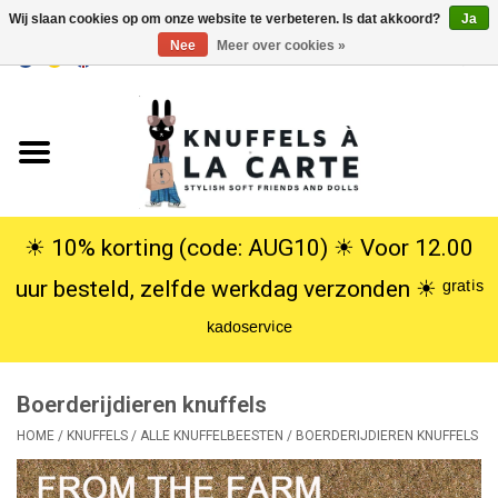
Wij slaan cookies op om onze website te verbeteren. Is dat akkoord?
Ja
Nee
Meer over cookies »
EUR
/
USD
0 Artikelen - €0,00
Home
Nieuw
Knuffels
☀︎ 10% korting (code: AUG10) ☀︎ Voor 12.00
uur besteld, zelfde werkdag verzonden ☀︎ ᵍʳᵃᵗⁱˢ
Poppen
ᵏᵃᵈᵒˢᵉʳᵛⁱᶜᵉ
SALE
Boerderijdieren knuffels
Cadeauservice
HOME
/
KNUFFELS
/
ALLE KNUFFELBEESTEN
/
BOERDERIJDIEREN KNUFFELS
info