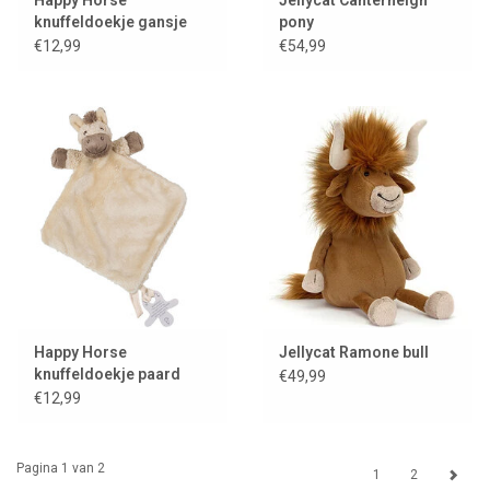
Happy Horse
Jellycat Canterneigh
knuffeldoekje gansje
pony
Glen
€12,99
€54,99
Happy Horse
Jellycat Ramone bull
knuffeldoekje paard
€49,99
Helma
€12,99
Pagina 1 van 2
1
2