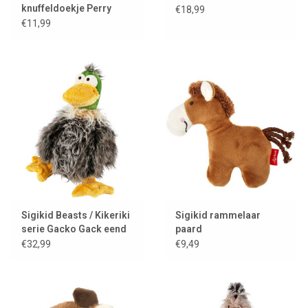
knuffeldoekje Perry
€18,99
varken
€11,99
Sigikid Beasts / Kikeriki
Sigikid rammelaar
serie Gacko Gack eend
paard
€32,99
€9,49