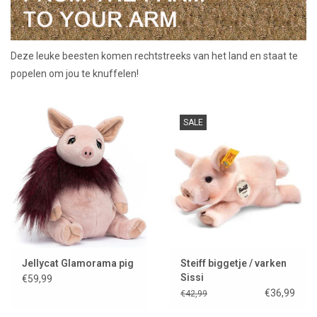
Lookbooks
Deze leuke beesten komen rechtstreeks van het land en staat te
Merken
popelen om jou te knuffelen!
SALE
Jellycat Glamorama pig
Steiff biggetje / varken
Sissi
€59,99
€36,99
€42,99