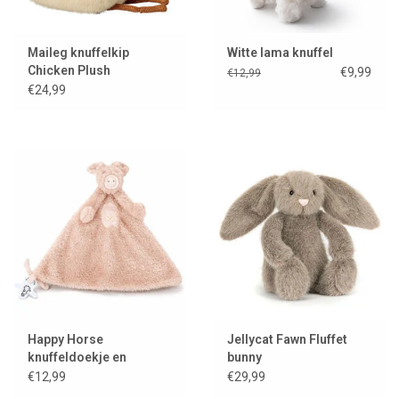
Maileg knuffelkip
Witte lama knuffel
Chicken Plush
€9,99
€12,99
€24,99
Happy Horse
Jellycat Fawn Fluffet
knuffeldoekje en
bunny
speenhouder biggetje
€12,99
€29,99
Pinky