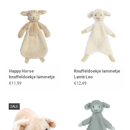
Happy Horse
Knuffeldoekje lammetje
knuffeldoekje lammetje
Lamb Leo
Livio
€11,99
€12,49
SALE