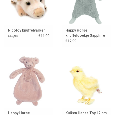
Nicotoy knuffelvarken
Happy Horse
knuffeldoekje Sapphire
€11,99
€16,99
lammetje Lex
€12,99
Happy Horse
Kuiken Hansa Toy 12 cm