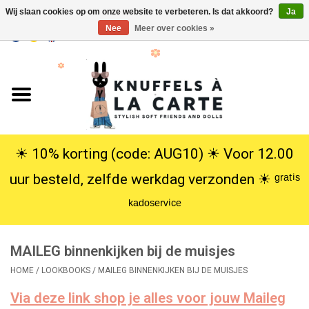
Wij slaan cookies op om onze website te verbeteren. Is dat akkoord?
Ja
Nee
Meer over cookies »
EUR
/
USD
0 Artikelen - €0,00
Home
Nieuw
Knuffels
☀︎ 10% korting (code: AUG10) ☀︎ Voor 12.00
uur besteld, zelfde werkdag verzonden ☀︎ ᵍʳᵃᵗⁱˢ
Poppen
ᵏᵃᵈᵒˢᵉʳᵛⁱᶜᵉ
SALE
MAILEG binnenkijken bij de muisjes
Cadeauservice
HOME
/
LOOKBOOKS
/
MAILEG BINNENKIJKEN BIJ DE MUISJES
Via deze link shop je alles voor jouw Maileg
info