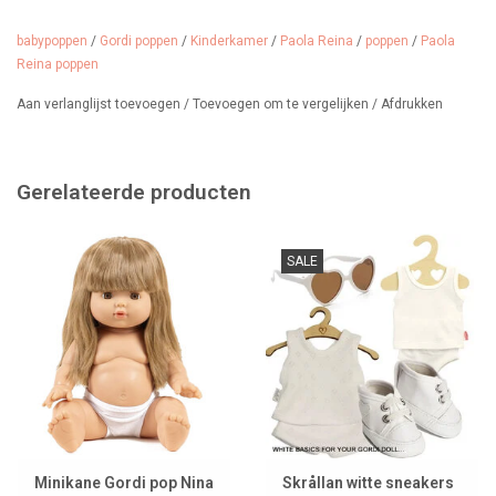
caramel kleur.
babypoppen
/
Gordi poppen
/
Kinderkamer
/
Paola Reina
/
poppen
/
Paola
Leeftijd: vanaf 2 jaar
Reina poppen
Gemaakt in: Pop in Spanje, kleding in Duitsland
Afmeting: Gordi poppen zijn 34 cm groot
Aan verlanglijst toevoegen
/
Toevoegen om te vergelijken
/
Afdrukken
Kenmerk: meisje Aziatisch, lichte ogen, alle Gordi poppen hebben
een lichte vanillegeur.
Gerelateerde producten
Wij verkopen heel veel kleding, schoenen en accessoires voor
SALE
de Gordi poppen.
Minikane Gordi pop Nina
Skrållan witte sneakers