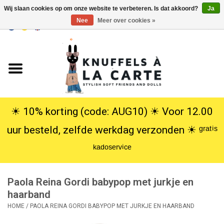
Wij slaan cookies op om onze website te verbeteren. Is dat akkoord?
Ja
Nee
Meer over cookies »
EUR
/
USD
0 Artikelen - €0,00
Home
Nieuw
Knuffels
☀︎ 10% korting (code: AUG10) ☀︎ Voor 12.00
uur besteld, zelfde werkdag verzonden ☀︎ ᵍʳᵃᵗⁱˢ
Poppen
ᵏᵃᵈᵒˢᵉʳᵛⁱᶜᵉ
SALE
Paola Reina Gordi babypop met jurkje en
Cadeauservice
haarband
HOME
/
PAOLA REINA GORDI BABYPOP MET JURKJE EN HAARBAND
info