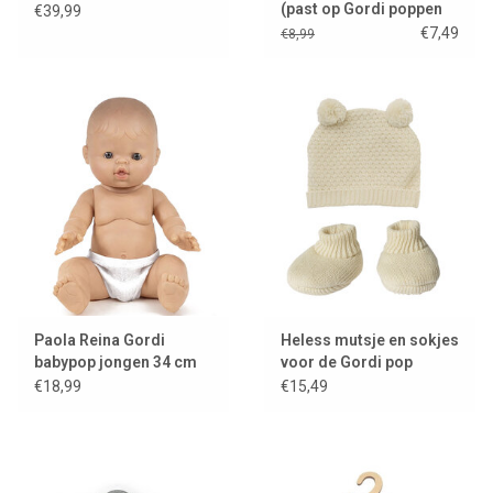
(past op Gordi poppen
€39,99
en Miniland poppen /
€7,49
€8,99
showmodel
Paola Reina Gordi
Heless mutsje en sokjes
babypop jongen 34 cm
voor de Gordi pop
€18,99
€15,49