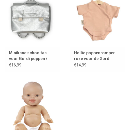
Minikane schooltas
Hollie poppenromper
voor Gordi poppen /
roze voor de Gordi
zilver
poppen
€16,99
€14,99