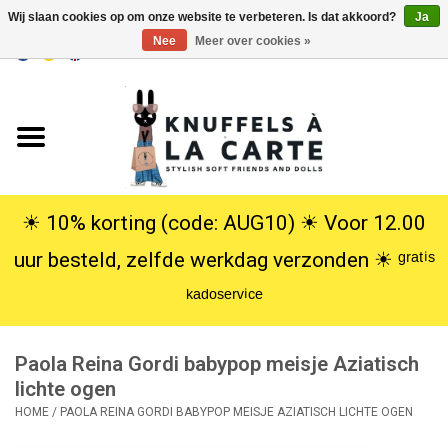
Wij slaan cookies op om onze website te verbeteren. Is dat akkoord?
Ja
Nee
Meer over cookies »
EUR
/
USD
0 Artikelen - €0,00
Home
Nieuw
Knuffels
☀︎ 10% korting (code: AUG10) ☀︎ Voor 12.00
uur besteld, zelfde werkdag verzonden ☀︎ ᵍʳᵃᵗⁱˢ
Poppen
ᵏᵃᵈᵒˢᵉʳᵛⁱᶜᵉ
SALE
Paola Reina Gordi babypop meisje Aziatisch
Cadeauservice
lichte ogen
HOME
/
PAOLA REINA GORDI BABYPOP MEISJE AZIATISCH LICHTE OGEN
info