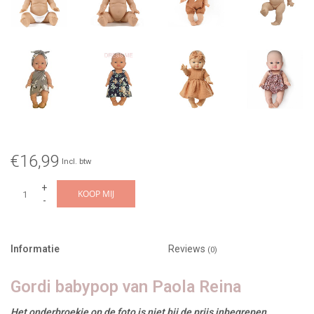
€16,99
Incl. btw
+
KOOP MIJ
-
Informatie
Reviews
(0)
Gordi babypop van Paola Reina
Het onderbroekje op de foto is niet bij de prijs inbegrepen.