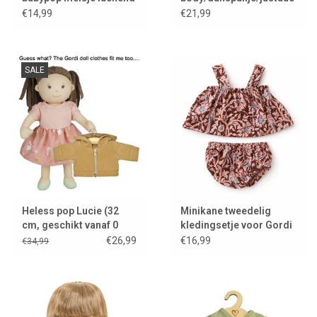
Maïa en lycra gold
€14,99
€21,99
SALE
Heless pop Lucie (32
Minikane tweedelig
cm, geschikt vanaf 0
kledingsetje voor Gordi
maanden en ze past de
poppen
€26,99
€16,99
€34,99
Gordi kleding)