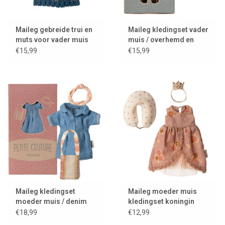
Maileg gebreide trui en
Maileg kledingset vader
muts voor vader muis
muis / overhemd en
gestreepte broek
€15,99
€15,99
Maileg kledingset
Maileg moeder muis
moeder muis / denim
kledingset koningin
jurk + tas + haarband
€18,99
€12,99