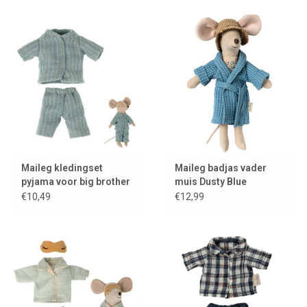
Lookbooks
Merken
Maileg kledingset
Maileg badjas vader
pyjama voor big brother
muis Dusty Blue
muis
€10,49
€12,99