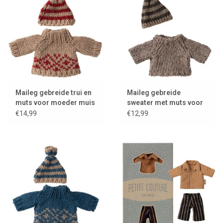
Maileg gebreide trui en
Maileg gebreide
muts voor moeder muis
sweater met muts voor
Big Brother muis
€14,99
€12,99