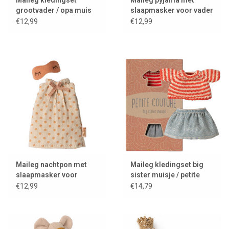
Maileg kledingset
Maileg pyjama met
grootvader / opa muis
slaapmasker voor vader
muis
€12,99
€12,99
Maileg nachtpon met
Maileg kledingset big
slaapmasker voor
sister muisje / petite
moeder muis
couture / rok en
€12,99
€14,79
gestreept truitje