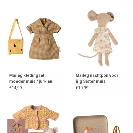
Maileg kledingset
Maileg nachtpon voor
moeder muis / jurk en
Big Sister muis
tas
€14,99
€10,99