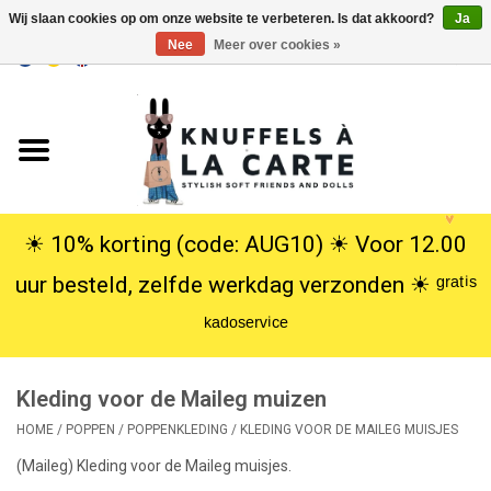
Wij slaan cookies op om onze website te verbeteren. Is dat akkoord?
Ja
Nee
Meer over cookies »
EUR
/
USD
0 Artikelen - €0,00
Home
Nieuw
Knuffels
☀︎ 10% korting (code: AUG10) ☀︎ Voor 12.00
uur besteld, zelfde werkdag verzonden ☀︎ ᵍʳᵃᵗⁱˢ
Poppen
ᵏᵃᵈᵒˢᵉʳᵛⁱᶜᵉ
SALE
Kleding voor de Maileg muizen
Cadeauservice
HOME
/
POPPEN
/
POPPENKLEDING
/
KLEDING VOOR DE MAILEG MUISJES
(Maileg) Kleding voor de Maileg muisjes.
info