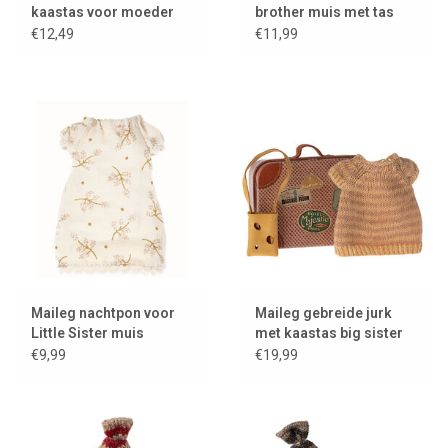
kaastas voor moeder
brother muis met tas
muis
€12,49
€11,99
Maileg nachtpon voor
Maileg gebreide jurk
Little Sister muis
met kaastas big sister
muis + een metalen
€9,99
€19,99
koffertje