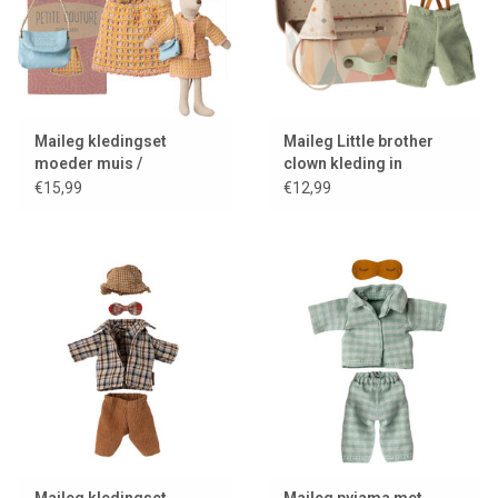
Maileg kledingset
Maileg Little brother
moeder muis /
clown kleding in
mantelpakje met tas
koffertje
€15,99
€12,99