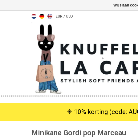
Wij slaan coo
EUR
/
USD
☀︎ 10% korting (code: AUG
Minikane Gordi pop Marceau