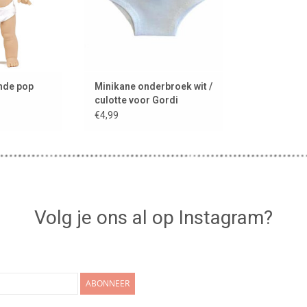
nde pop
Minikane onderbroek wit /
culotte voor Gordi
poppen
€4,99
Volg je ons al op Instagram?
ABONNEER