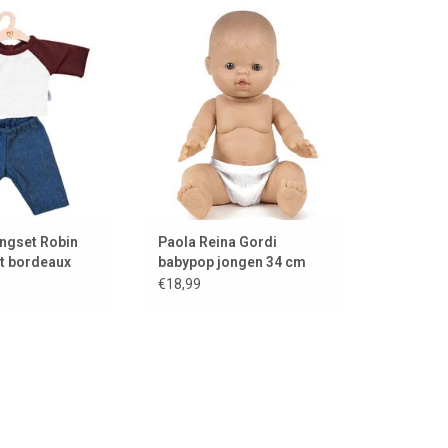
-poppenkledingset
Jongensbabypop Gordi van Paola
landse merk Hollie
Reina uit Spanje.
AN WINKELWAGEN
TOEVOEGEN AAN WINKELWAGEN
ingset Robin
Paola Reina Gordi
rt bordeaux
babypop jongen 34 cm
 poppen
€18,99