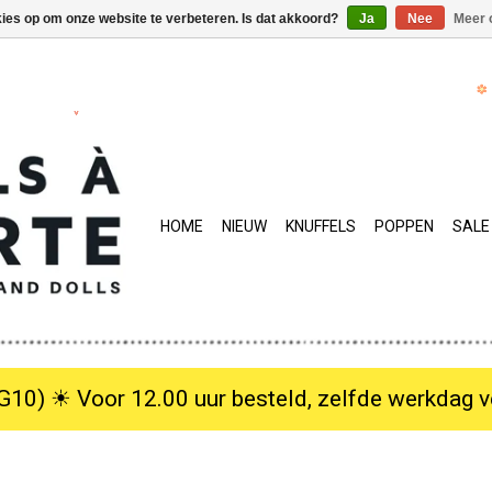
kies op om onze website te verbeteren. Is dat akkoord?
Ja
Nee
Meer 
HOME
NIEUW
KNUFFELS
POPPEN
SALE
10) ☀︎ Voor 12.00 uur besteld, zelfde werkdag verzo