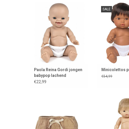
Paola Reina Gordi jongen
Luka is een jong
SALE
babypop lachend
merk Minic
TOEVOEGEN AAN WINKELWAGEN
TOEVOEGEN AAN
Paola Reina Gordi jongen
Minicolettos 
babypop lachend
€54,99
€22,99
Minikane broekje / culotte voor
Pop Archie van Mi
Gordi poppen
rechtop blij
TOEVOEGEN AAN WINKELWAGEN
TOEVOEGEN AAN