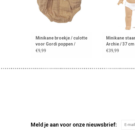
Minikane broekje / culotte
Minikane staa
voor Gordi poppen /
Archie / 37 cm
design: latté
€9,99
€39,99
Meld je aan voor onze nieuwsbrief: