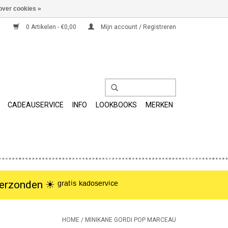
over cookies »
0 Artikelen - €0,00
Mijn account / Registreren
CADEAUSERVICE
INFO
LOOKBOOKS
MERKEN
nden ☀︎ ᵍʳᵃᵗⁱˢ ᵏᵃᵈᵒˢᵉʳᵛⁱᶜᵉ
HOME
/
MINIKANE GORDI POP MARCEAU