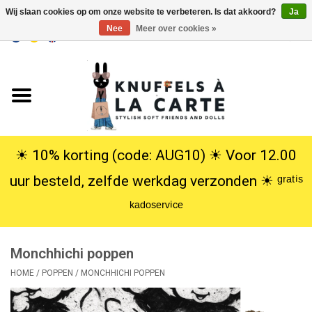
Wij slaan cookies op om onze website te verbeteren. Is dat akkoord?
Ja
Nee
Meer over cookies »
EUR
/
USD
0 Artikelen - €0,00
Home
Nieuw
Knuffels
☀︎ 10% korting (code: AUG10) ☀︎ Voor 12.00
uur besteld, zelfde werkdag verzonden ☀︎ ᵍʳᵃᵗⁱˢ
Poppen
ᵏᵃᵈᵒˢᵉʳᵛⁱᶜᵉ
SALE
Monchhichi poppen
Cadeauservice
HOME
/
POPPEN
/
MONCHHICHI POPPEN
info