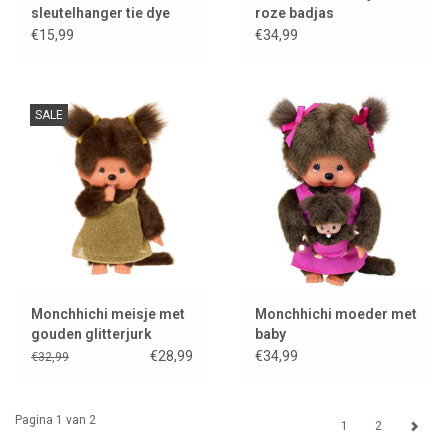
sleutelhanger tie dye
roze badjas
€15,99
€34,99
SALE
Monchhichi meisje met
Monchhichi moeder met
gouden glitterjurk
baby
€28,99
€34,99
€32,99
Pagina 1 van 2
1
2