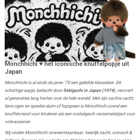
Lookbooks
Merken
Monchhichi ♥ het iconische knuffelpopje uit
Japan
Monchhichi is al sinds de jaren ’70 een geliefde klassieker. Dit
schattige aapje, bedacht door
Sekiguchi in Japan (1974)
, verovert
al generaties lang harten over de hele wereld. Met zijn zachte vacht,
lieve ogen en speelse duim of fopspeen is Monchhichi zowel een
knuffelvriend voor kinderen als een nostalgisch verzamelobject voor
volwassenen.
Wij vinden Monchhichi onweerstaanbaar. heerlijk zacht, iconisch &