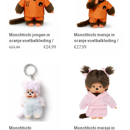
Monchhichi jongen in
Monchhichi meisje in
oranje voetbalkleding /
oranje voetbalkleding /
wk 2026
wk 2026
€24,99
€27,99
€27,99
Monchhichi
Monchhichi meisje in