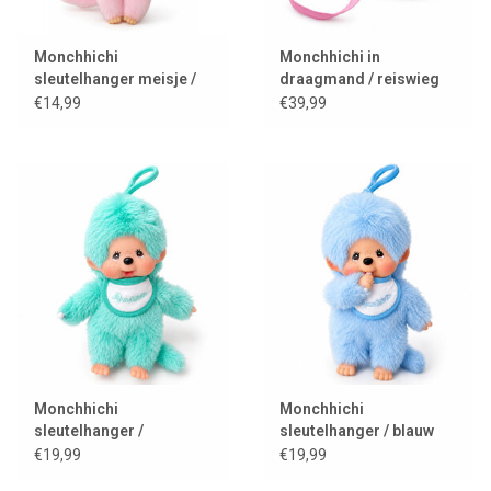
Monchhichi
Monchhichi in
sleutelhanger meisje /
draagmand / reiswieg
cherry blossom
€14,99
€39,99
Monchhichi
Monchhichi
sleutelhanger /
sleutelhanger / blauw
groenblauw
€19,99
€19,99