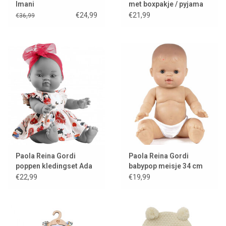
Imani
met boxpakje / pyjama
van Heless
€24,99
€21,99
€36,99
Paola Reina Gordi
Paola Reina Gordi
poppen kledingset Ada
babypop meisje 34 cm
€22,99
€19,99