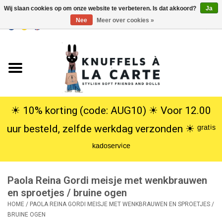
Wij slaan cookies op om onze website te verbeteren. Is dat akkoord?
Ja
Nee
Meer over cookies »
EUR
/
USD
0 Artikelen - €0,00
Home
Nieuw
Knuffels
☀︎ 10% korting (code: AUG10) ☀︎ Voor 12.00
uur besteld, zelfde werkdag verzonden ☀︎ ᵍʳᵃᵗⁱˢ
Poppen
ᵏᵃᵈᵒˢᵉʳᵛⁱᶜᵉ
SALE
Paola Reina Gordi meisje met wenkbrauwen
Cadeauservice
en sproetjes / bruine ogen
HOME
/
PAOLA REINA GORDI MEISJE MET WENKBRAUWEN EN SPROETJES /
BRUINE OGEN
info