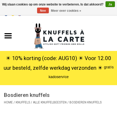
Wij slaan cookies op om onze website te verbeteren. Is dat akkoord?
Ja
Nee
Meer over cookies »
EUR
/
USD
0 Artikelen - €0,00
Home
Nieuw
Knuffels
☀︎ 10% korting (code: AUG10) ☀︎ Voor 12.00
uur besteld, zelfde werkdag verzonden ☀︎ ᵍʳᵃᵗⁱˢ
Poppen
ᵏᵃᵈᵒˢᵉʳᵛⁱᶜᵉ
SALE
Bosdieren knuffels
Cadeauservice
HOME
/
KNUFFELS
/
ALLE KNUFFELBEESTEN
/
BOSDIEREN KNUFFELS
info