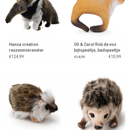
Hansa creation
Oli & Carol Rob de vos
reuzenmiereneter
bijtspeeltje, badspeeltje
en armband
€124,99
€10,99
€14,99