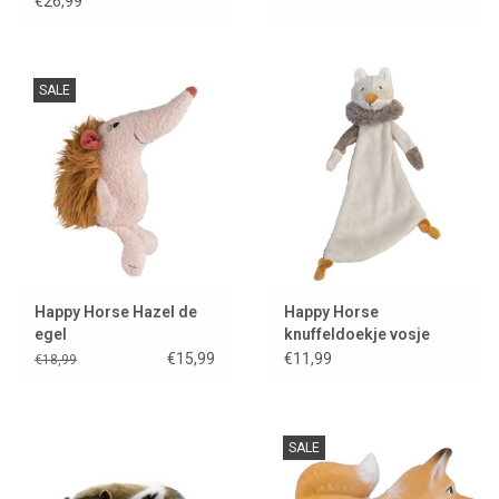
€26,99
SALE
Happy Horse Hazel de
Happy Horse
egel
knuffeldoekje vosje
Forester
€15,99
€11,99
€18,99
SALE