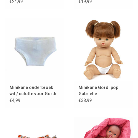
€24,99
€19,99
Minikane onderbroek
Minikane Gordi pop
wit / culotte voor Gordi
Gabrielle
poppen
€4,99
€38,99