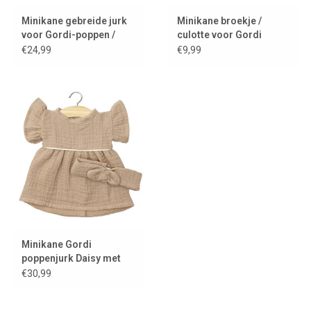
Minikane gebreide jurk
Minikane broekje /
voor Gordi-poppen /
culotte voor Gordi
Robe Lena crème
poppen / design: latté
€24,99
€9,99
Minikane Gordi
poppenjurk Daisy met
hoofdband / moka
€30,99