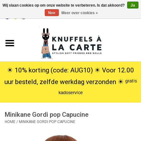
Wij slaan cookies op om onze website te verbeteren. Is dat akkoord?
Ja
Nee
Meer over cookies »
EUR
/
USD
0 Artikelen - €0,00
Home
Nieuw
Knuffels
☀︎ 10% korting (code: AUG10) ☀︎ Voor 12.00
uur besteld, zelfde werkdag verzonden ☀︎ ᵍʳᵃᵗⁱˢ
Poppen
ᵏᵃᵈᵒˢᵉʳᵛⁱᶜᵉ
SALE
Minikane Gordi pop Capucine
Cadeauservice
HOME
/
MINIKANE GORDI POP CAPUCINE
info