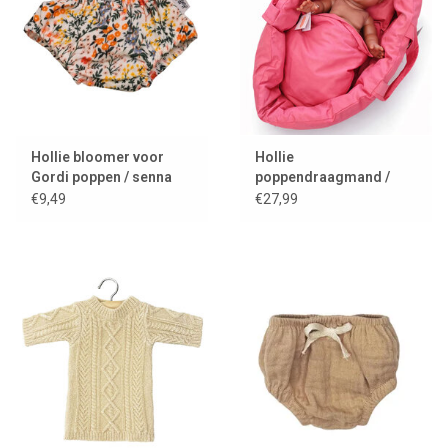
Hollie bloomer voor
Hollie
Gordi poppen / senna
poppendraagmand /
garden
reiswieg met kussentje
€9,49
€27,99
en dekentje