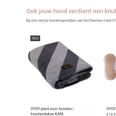
Ook jouw hond verdient een knu
Bij ons vind je hondenspeeltjes van het Deense merk OYOY d
Stijlvolle hondendeken KAYA van het
B
SALE
Deense merk OYOY
T
TOEVOEGEN AAN WINKELWAGEN
OYOY plaid voor honden /
OYOY 
hondendeken KAYA
€14,9