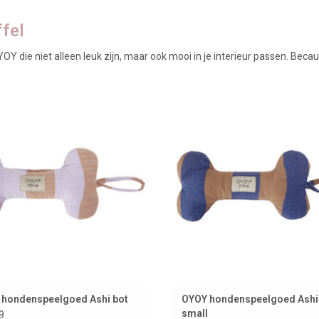
ffel
ie niet alleen leuk zijn, maar ook mooi in je interieur passen. Because pets
ecause dogs have style too.....
Because dogs have style too...
OEVOEGEN AAN WINKELWAGEN
TOEVOEGEN AAN WINKELWAG
hondenspeelgoed Ashi bot
OYOY hondenspeelgoed Ashi 
small
9