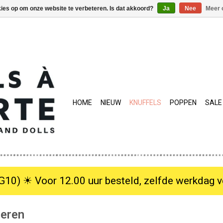
kies op om onze website te verbeteren. Is dat akkoord?
Ja
Nee
Meer 
HOME
NIEUW
KNUFFELS
POPPEN
SALE
10) ☀︎ Voor 12.00 uur besteld, zelfde werkdag verzo
ieren