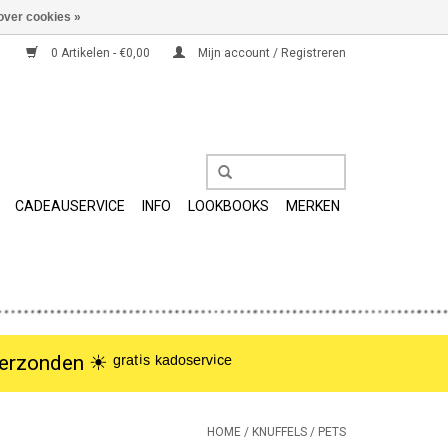
over cookies »
0 Artikelen - €0,00
Mijn account / Registreren
CADEAUSERVICE
INFO
LOOKBOOKS
MERKEN
nden ☀︎ ᵍʳᵃᵗⁱˢ ᵏᵃᵈᵒˢᵉʳᵛⁱᶜᵉ
HOME
/
KNUFFELS
/
PETS