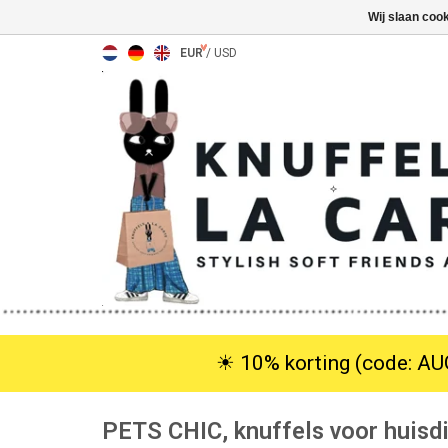
Wij slaan coo
EUR
/
USD
☀︎ 10% korting (code: AUG
PETS CHIC, knuffels voor huisd