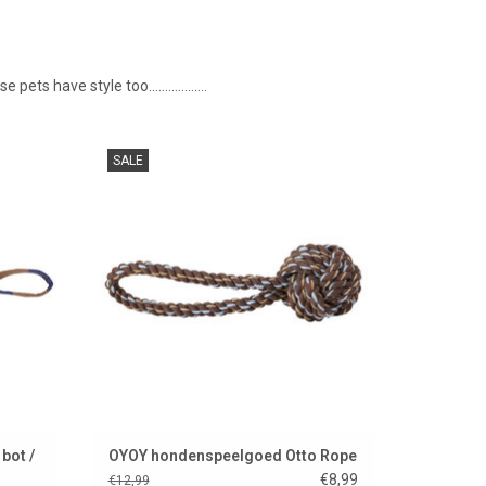
 have style too..................
..
Hondenspeeltje voor honden en baasjes
SALE
met style...
EN
TOEVOEGEN AAN WINKELWAGEN
bot /
OYOY hondenspeelgoed Otto Rope
€8,99
€12,99