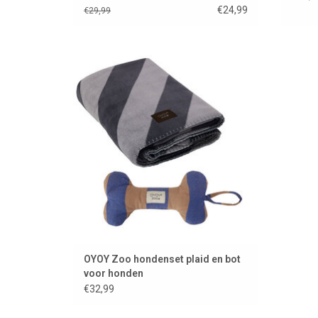
€24,99
€29,99
Stijlvolle hondendeken KAYA van het
Deense merk OYOY en bijpassend stijlvol
bot.
TOEVOEGEN AAN WINKELWAGEN
OYOY Zoo hondenset plaid en bot
voor honden
€32,99