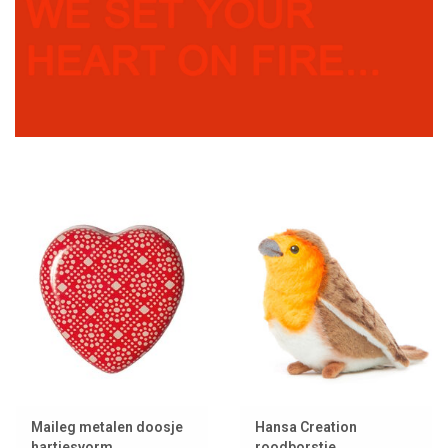
Lookbooks
Merken
Maileg metalen doosje
Hansa Creation
hartjesvorm
roodborstje