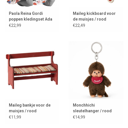
Paola Reina Gordi
Maileg kickboard voor
poppen kledingset Ada
de muisjes / rood
€22,99
€22,49
Maileg bankje voor de
Monchhichi
muisjes / rood
sleutelhanger / rood
slabbetje
€11,99
€14,99