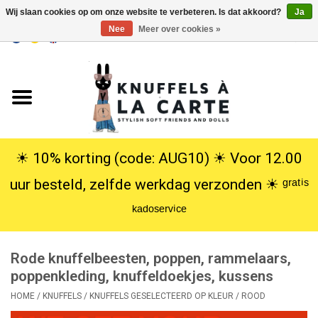
Wij slaan cookies op om onze website te verbeteren. Is dat akkoord?
Ja
Nee
Meer over cookies »
EUR
/
USD
0 Artikelen - €0,00
Home
Nieuw
Knuffels
☀︎ 10% korting (code: AUG10) ☀︎ Voor 12.00
uur besteld, zelfde werkdag verzonden ☀︎ ᵍʳᵃᵗⁱˢ
Poppen
ᵏᵃᵈᵒˢᵉʳᵛⁱᶜᵉ
SALE
Rode knuffelbeesten, poppen, rammelaars,
Cadeauservice
poppenkleding, knuffeldoekjes, kussens
HOME
/
KNUFFELS
/
KNUFFELS GESELECTEERD OP KLEUR
/
ROOD
info