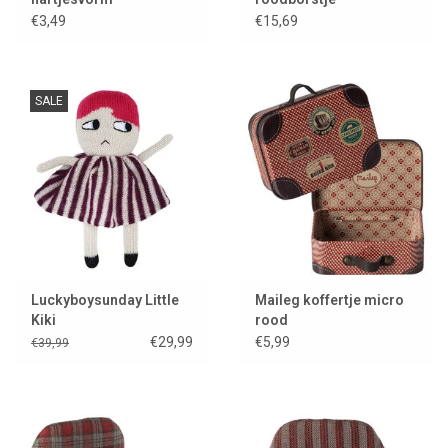
€3,49
€15,69
SALE
Luckyboysunday Little
Maileg koffertje micro
Kiki
rood
€29,99
€5,99
€39,99