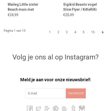
Maileg Little sister
Sigikid Beasts vogel
Beach muis met
Slow Flyer / KiKeRiKi
zwemband
collectie uit
€24,99
€20,49
BeastsTown
Pagina 1 van 15
1
2
3
4
5
15
Volg je ons al op Instagram?
Meld je aan voor onze nieuwsbrief:
ABONNEER