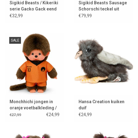
Sigikid Beasts / Kikeriki
Sigikid Beasts Sausage
serie Gacko Gack eend
Schorschi teckel uit
Beasts Town
€32,99
€79,99
SALE
Monchhichi jongen in
Hansa Creation kuiken
oranje voetbalkleding /
duif
wk 2026
€24,99
€24,99
€27,99