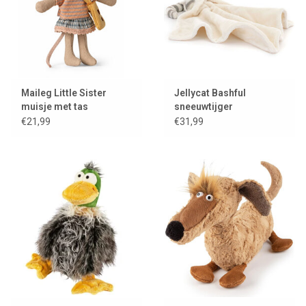
Maileg Little Sister
Jellycat Bashful
muisje met tas
sneeuwtijger
knuffeldoekje
€21,99
€31,99