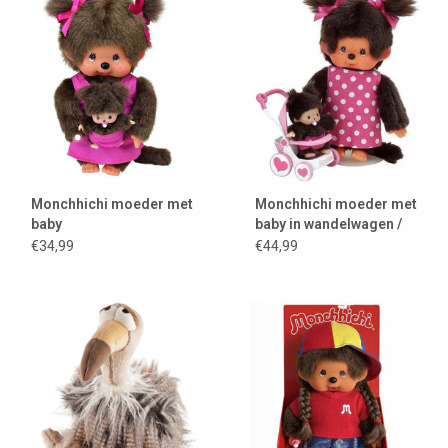
Monchhichi moeder met
Monchhichi moeder met
baby
baby in wandelwagen /
mothercare
€34,99
€44,99