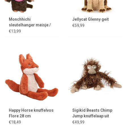
Monchhichi
Jellycat Glenny geit
sleutelhanger meisje /
€59,99
roze
€13,99
Happy Horse knuffelvos
Sigikid Beasts Chimp
Flore 28 cm
Jump knuffelaap uit
BeastsTown
€18,49
€49,99