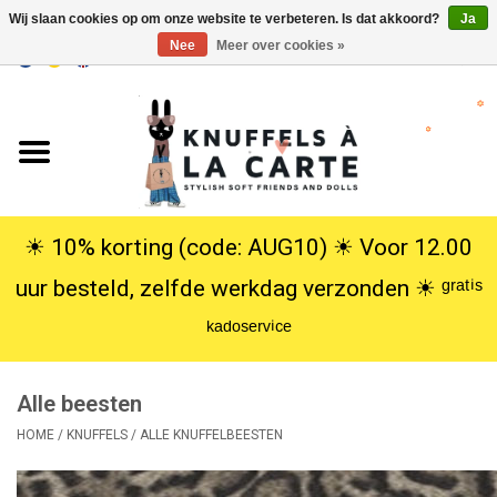
Wij slaan cookies op om onze website te verbeteren. Is dat akkoord?
Ja
Nee
Meer over cookies »
EUR
/
USD
0 Artikelen - €0,00
Home
Nieuw
Knuffels
☀︎ 10% korting (code: AUG10) ☀︎ Voor 12.00
uur besteld, zelfde werkdag verzonden ☀︎ ᵍʳᵃᵗⁱˢ
Poppen
ᵏᵃᵈᵒˢᵉʳᵛⁱᶜᵉ
SALE
Alle beesten
Cadeauservice
HOME
/
KNUFFELS
/
ALLE KNUFFELBEESTEN
info