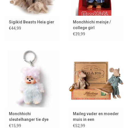
Sigikid Beasts Heia gier
Monchhichi meisje /
college girl
€44,99
€39,99
Monchhichi
Maileg vader en moeder
sleutelhanger tie dye
muis in een
sigarendoos
€15,99
€52,99