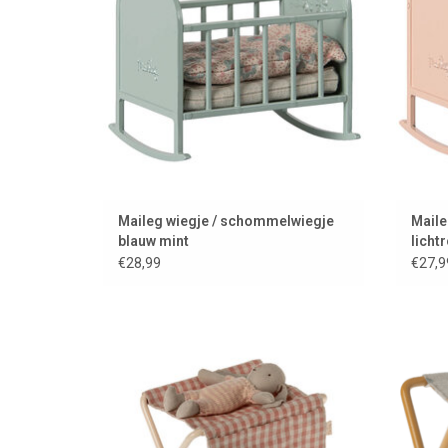
Maileg wiegje / schommelwiegje
Maile
blauw mint
licht
€28,99
€27,9
Nursery table van Maileg / size micro
Nieuw
voo
TOEVOEGEN AAN WINKELWAGEN
r
T