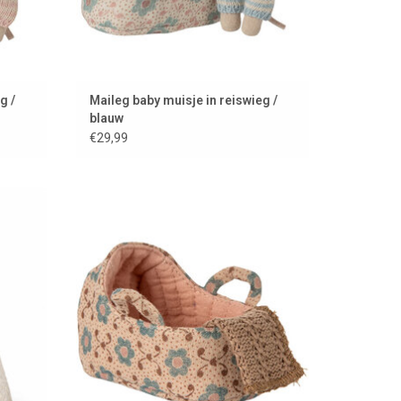
g /
Maileg baby muisje in reiswieg /
blauw
€29,99
ileg
Reiswiegje voor Maileg baby muis.
EN
TOEVOEGEN AAN WINKELWAGEN