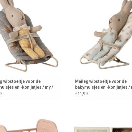
konijntjes blauw
konijntjes / collectie 2025
OEVOEGEN AAN WINKELWAGEN
TOEVOEGEN AAN WINKELWAG
g wipstoeltje voor de
Maileg wipstoeltje voor de
uisjes en -konijntjes / my /
babymuisjes en -konijntjes / 
w
multi dots
9
€11,99
je van Maileg voor de muizen- en
Babymuis in luciferdoosje van M
konijnenbaby's
TOEVOEGEN AAN WINKELWAG
OEVOEGEN AAN WINKELWAGEN