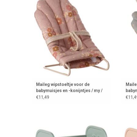
konijntjes roze
TOEVOEGEN AAN WINKELWAGEN
T
Maileg wipstoeltje voor de
Maile
babymuisjes en -konijntjes / my /
babym
roze
blau
€11,49
€11,4
Wiegje van Maileg voor de muizen- en
Wieg
konijnenbaby's
TOEVOEGEN AAN WINKELWAGEN
T