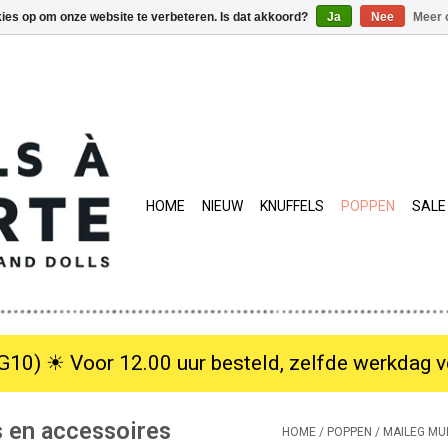
kies op om onze website te verbeteren. Is dat akkoord?
Ja
Nee
Meer 
HOME
NIEUW
KNUFFELS
POPPEN
SALE
10) ☀︎ Voor 12.00 uur besteld, zelfde werkdag verzo
s en accessoires
HOME
/
POPPEN
/
MAILEG MUI