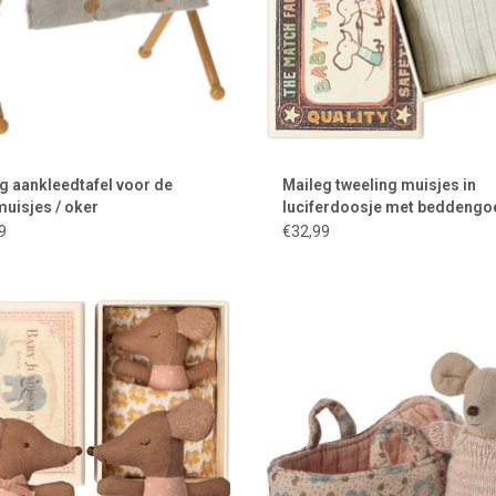
g aankleedtafel voor de
Maileg tweeling muisjes in
uisjes / oker
luciferdoosje met beddengo
9
€32,99
uisje in luciferdoosje van Maileg
Babymuisje van Maileg in
reiswiegje/draagmandje
OEVOEGEN AAN WINKELWAGEN
TOEVOEGEN AAN WINKELWAG