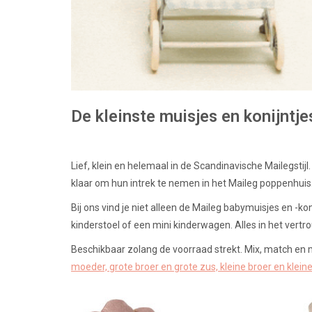
De kleinste muisjes en konijntjes
Lief, klein en helemaal in de Scandinavische Mailegstij
klaar om hun intrek te nemen in het Maileg poppenhuis
Bij ons vind je niet alleen de Maileg babymuisjes en -k
kinderstoel of een mini kinderwagen. Alles in het vert
Beschikbaar zolang de voorraad strekt. Mix, match en
moeder, grote broer en grote zus, kleine broer en klei
Maileg wipstoeltje voor de babymuisjes en -
Maileg 