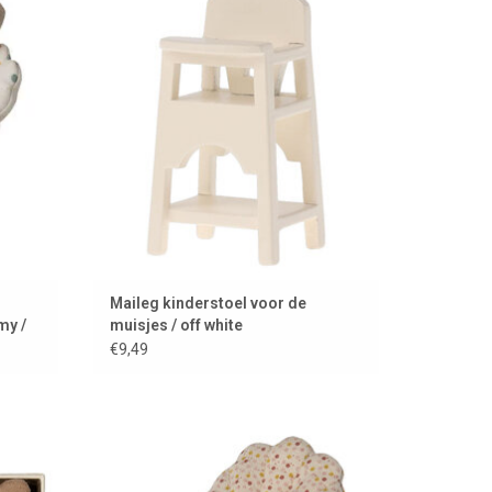
/ collectie 2025
EN
TOEVOEGEN AAN WINKELWAGEN
Maileg kinderstoel voor de
my /
muisjes / off white
€9,49
aileg
Maileg wipstoeltje voor de babymuisjes en -
konijntjes / collectie 2024
EN
TOEVOEGEN AAN WINKELWAGEN