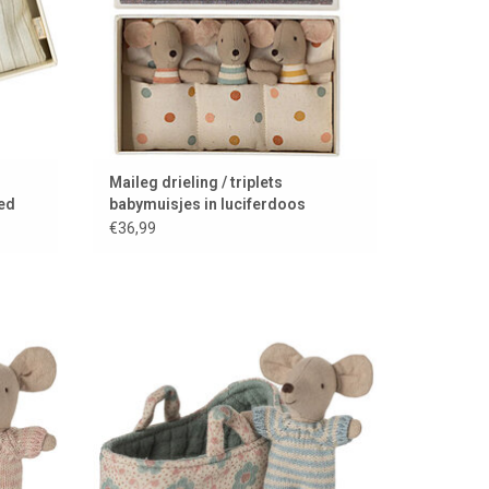
Maileg drieling / triplets
ed
babymuisjes in luciferdoos
€36,99
Babymuisje van Maileg in
reiswiegje/draagmandje
EN
TOEVOEGEN AAN WINKELWAGEN