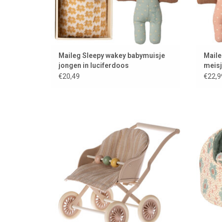
Maileg Sleepy wakey babymuisje
Maile
jongen in luciferdoos
meisj
bedd
€20,49
€22,9
Handige wandelwagen waar meer
Re
babymuisjes in kunnen
T
TOEVOEGEN AAN WINKELWAGEN