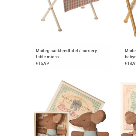
Maileg aankleedtafel / nursery
Maile
table micro
babym
€16,99
€18,9
Babymuisje in luciferdoosje van Maileg
Babym
TOEVOEGEN AAN WINKELWAGEN
T