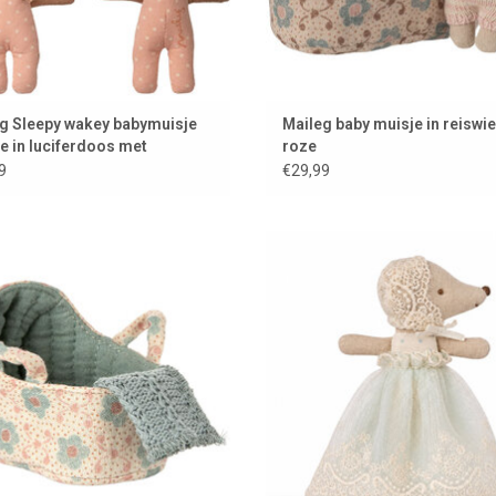
g Sleepy wakey babymuisje
Maileg baby muisje in reiswie
e in luciferdoos met
roze
engoed
9
€29,99
iswiegje voor Maileg baby muis.
Babymuisje in doopjurk van Ma
OEVOEGEN AAN WINKELWAGEN
TOEVOEGEN AAN WINKELWAG