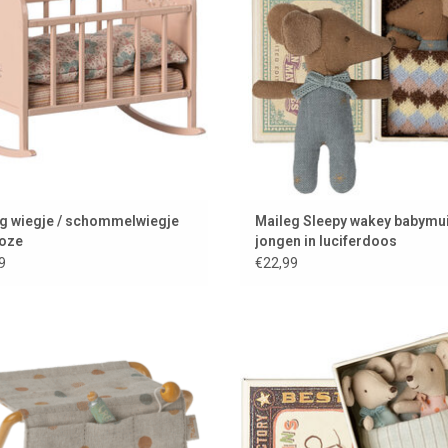
g wiegje / schommelwiegje
Maileg Sleepy wakey babymu
roze
jongen in luciferdoos
9
€22,99
 van Maileg is deze aankleedtafel
Nieuwe tweelingmuisjes van Ma
r de babymuisjes. Inclusief een
TOEVOEGEN AAN WINKELWAG
ammelaar en een tube babzalf.
OEVOEGEN AAN WINKELWAGEN