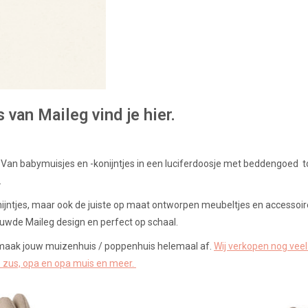
 van Maileg vind je hier.
l. Van babymuisjes en -konijntjes in een luciferdoosje met beddengoed t
.
onijntjes, maar ook de juiste op maat ontworpen meubeltjes en accessoir
rouwde Maileg design en perfect op schaal.
 maak jouw muizenhuis / poppenhuis helemaal af.
Wij verkopen nog veel
ne zus, opa en opa muis en meer.
wipstoeltje voor de babymuisjes en -
Maileg wipstoeltje voor de babymuis