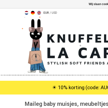
Wij slaan coo
EUR
/
USD
☀︎ 10% korting (code: AUG
Maileg baby muisjes, meubeltje