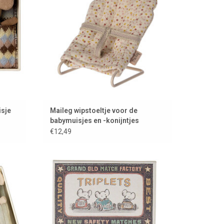
isje
Maileg wipstoeltje voor de
babymuisjes en -konijntjes
€12,49
ileg
Drieling / triplets babymuisjes van Maileg
EN
TOEVOEGEN AAN WINKELWAGEN