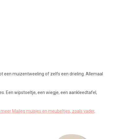
ot een muizentweeling of zelfs een drieling. Allemaal
es. Een wipstoeltje, een wiegje, een aankleedtafel,
 meer Maileg muisjes en meubeltjes, zoals vader,
jes en -
Houten kinderstoel voor de Maileg muisjes