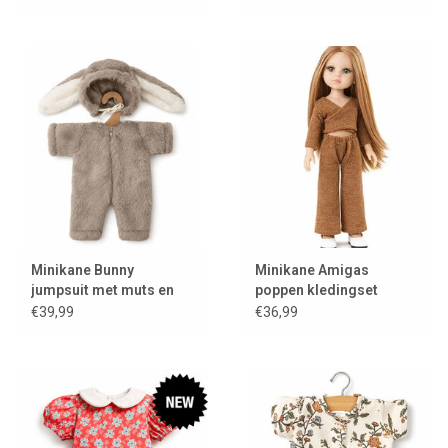
Minikane Bunny
Minikane Amigas
jumpsuit met muts en
poppen kledingset
kledinghanger voor
Ensemble cache-coeur
€39,99
€36,99
Gordi poppen
en tricot angora
caramel