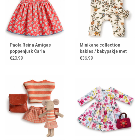
Paola Reina Amigas
Minikane collection
poppenjurk Carla
babies / babypakje met
haarband
€20,99
€36,99