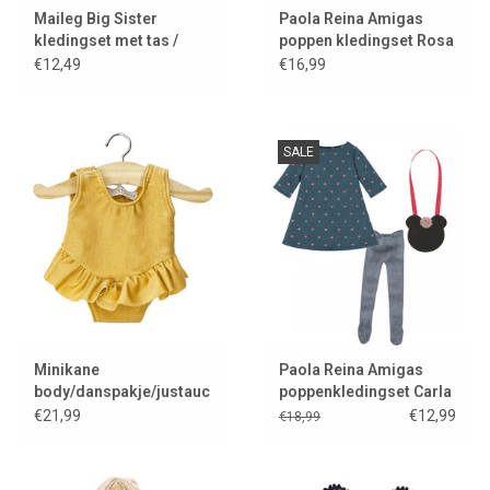
Maileg Big Sister
Paola Reina Amigas
kledingset met tas /
poppen kledingset Rosa
coral
€12,49
€16,99
SALE
Minikane
Paola Reina Amigas
body/danspakje/justaucorps
poppenkledingset Carla
Maïa en lycra gold
€21,99
€12,99
€18,99