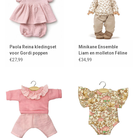
Paola Reina kledingset
Minikane Ensemble
voor Gordi poppen
Liam en molleton Féline
voor Gordi poppen
€27,99
€34,99