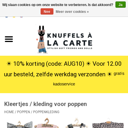
Wij slaan cookies op om onze website te verbeteren. Is dat akkoord?
Ja
Nee
Meer over cookies »
EUR
/
USD
0 Artikelen - €0,00
Home
Nieuw
Knuffels
☀︎ 10% korting (code: AUG10) ☀︎ Voor 12.00
uur besteld, zelfde werkdag verzonden ☀︎ ᵍʳᵃᵗⁱˢ
Poppen
ᵏᵃᵈᵒˢᵉʳᵛⁱᶜᵉ
SALE
Kleertjes / kleding voor poppen
Cadeauservice
HOME
/
POPPEN
/
POPPENKLEDING
info