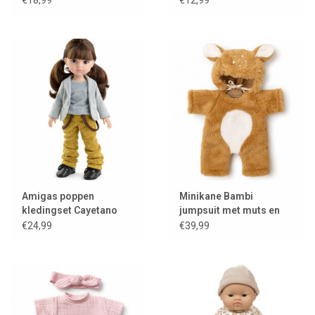
Amigas poppen
Minikane Bambi
kledingset Cayetano
jumpsuit met muts en
kledinghanger voor
€24,99
€39,99
Gordi poppen