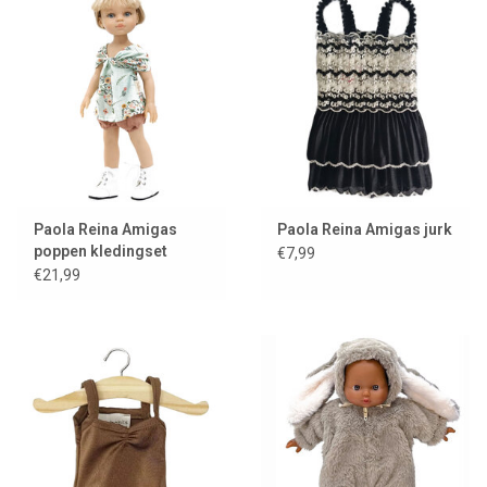
Paola Reina Amigas
Paola Reina Amigas jurk
poppen kledingset
€7,99
Roxana
€21,99