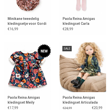
Minikane tweedelig
Paola Reina Amigas
kledingsetje voor Gordi
kledingset Carla
poppen
ballerina
€16,99
€28,99
SALE
Paola Reina Amigas
Paola Reina Amigas
kledingset Meily
kledingset Articulada
Manica
€17,99
€20,99
€24,99