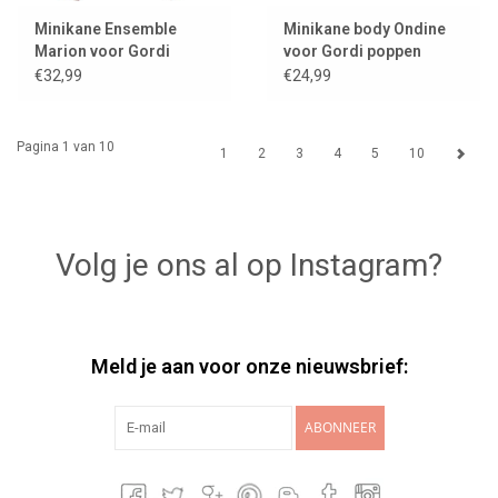
Minikane Ensemble
Minikane body Ondine
Marion voor Gordi
voor Gordi poppen
poppen / fraise
€32,99
€24,99
Pagina 1 van 10
1
2
3
4
5
10
Volg je ons al op Instagram?
Meld je aan voor onze nieuwsbrief:
ABONNEER