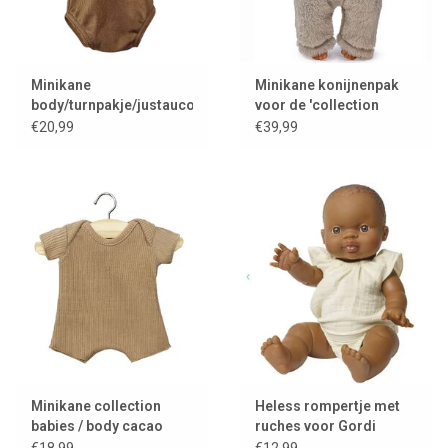
Minikane
Minikane konijnenpak
body/turnpakje/justaucorps
voor de 'collection
voor Gordi poppen /
babies'
€20,99
€39,99
chocolat
Minikane collection
Heless rompertje met
babies / body cacao
ruches voor Gordi
poppen / kleur ecru
€18,99
€12,99