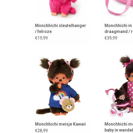
Monchhichi sleutelhanger
Monchhichi in
/ felroze
draagmand / r
€19,99
€39,99
Monchhichi meisje Kawaii
Monchhichi moede
wandelwa
TOEVOEGEN AAN WINKELWAGEN
TOEVOEGEN AAN
Monchhichi meisje Kawaii
Monchhichi m
baby in wande
€28,99