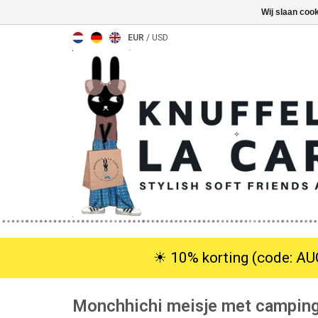
Wij slaan coo
EUR
/
USD
☀︎ 10% korting (code: AUG
Monchhichi meisje met camping