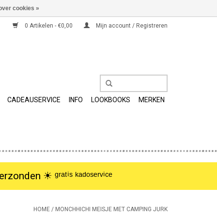
over cookies »
0 Artikelen - €0,00
Mijn account / Registreren
CADEAUSERVICE
INFO
LOOKBOOKS
MERKEN
nden ☀︎ ᵍʳᵃᵗⁱˢ ᵏᵃᵈᵒˢᵉʳᵛⁱᶜᵉ
HOME
/
MONCHHICHI MEISJE MET CAMPING JURK