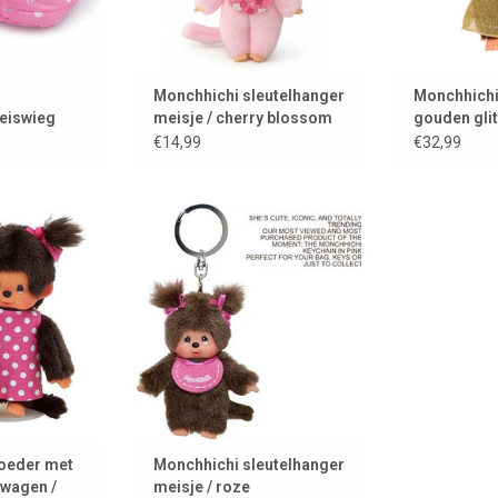
Monchhichi sleutelhanger
Monchhichi
eiswieg
meisje / cherry blossom
gouden glit
€14,99
€32,99
r met baby in
Monchhichi sleutelhanger
gentje
TOEVOEGEN AAN WINKELWAGEN
 WINKELWAGEN
oeder met
Monchhichi sleutelhanger
lwagen /
meisje / roze