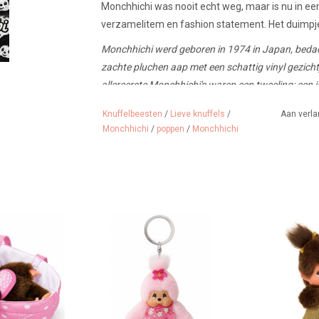
Monchhichi was nooit echt weg, maar is nu in een
verzamelitem en fashion statement. Het duimpje
Monchhichi werd geboren in 1974 in Japan, bedac
zachte pluchen aap met een schattig vinyl gezicht
allereerste Monchhichi's waren een tweeling: een j
een enorme hit in Japan en veroveren ze sindsdien
Knuffelbeesten
/
Lieve knuffels
/
Aan verla
Monchhichi
/
poppen
/
Monchhichi
e in reiswieg
Monchhichi sleutelhanger Cherry
Monchhichi m
Blossom
gli
 WINKELWAGEN
TOEVOEGEN AAN WINKELWAGEN
TOEVOEGEN A