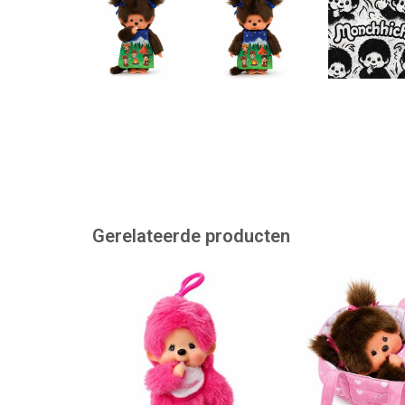
Gerelateerde producten
Monchhichi sleutelhanger in een
Monchhichi meisj
felroze kleur
TOEVOEGEN AAN
TOEVOEGEN AAN WINKELWAGEN