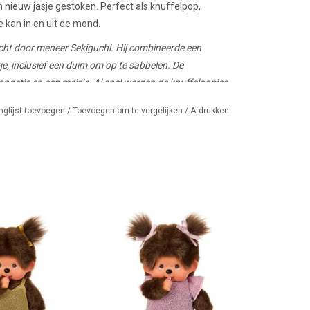
 nieuw jasje gestoken. Perfect als knuffelpop,
 kan in en uit de mond.
ht door meneer Sekiguchi. Hij combineerde een
je, inclusief een duim om op te sabbelen. De
ongetje en een meisje. Al snel werden de knuffelaapjes
 harten van jong en oud over de hele wereld.
nglijst toevoegen
/
Toevoegen om te vergelijken
/
Afdrukken
eisje met gouden
Monchhichi meisje met roze
tterjurk
glitterjurk en strikjes
AN WINKELWAGEN
TOEVOEGEN AAN WINKELWAGEN