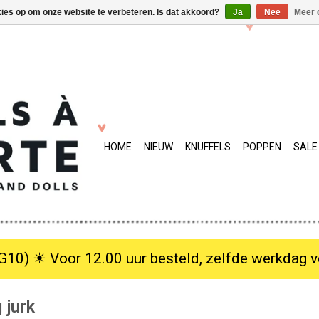
kies op om onze website te verbeteren. Is dat akkoord?
Ja
Nee
Meer 
HOME
NIEUW
KNUFFELS
POPPEN
SALE
10) ☀︎ Voor 12.00 uur besteld, zelfde werkdag verzo
 jurk