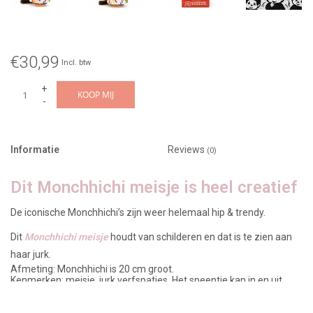
€30,99
Incl. btw
+
KOOP MIJ
-
Informatie
Reviews
(0)
Dit Monchhichi meisje is heel creatief
De iconische Monchhichi’s zijn weer helemaal hip & trendy.
Dit
Monchhichi meisje
houdt van schilderen en dat is te zien aan
haar jurk.
Afmeting: Monchhichi is 20 cm groot.
Kenmerken: meisje, jurk verfspatjes. Het speentje kan in en uit
haar mond
Leeftijd: vanaf 2 jaar