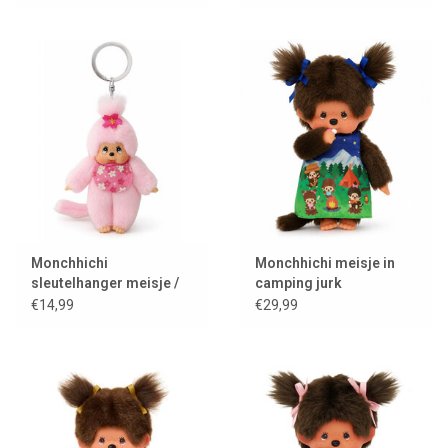
Monchhichi
Monchhichi meisje in
sleutelhanger meisje /
camping jurk
cherry blossom
€14,99
€29,99