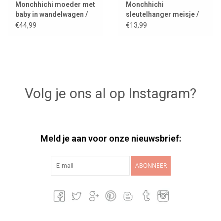
Monchhichi moeder met
Monchhichi
baby in wandelwagen /
sleutelhanger meisje /
mothercare
roze
€44,99
€13,99
Volg je ons al op Instagram?
Meld je aan voor onze nieuwsbrief:
ABONNEER