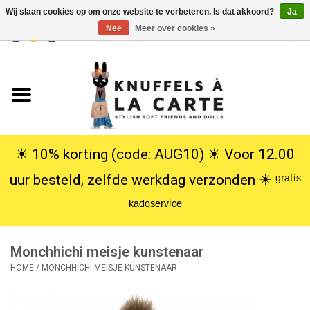
Wij slaan cookies op om onze website te verbeteren. Is dat akkoord?
Ja
Nee
Meer over cookies »
EUR
/
USD
0 Artikelen - €0,00
Home
Nieuw
Knuffels
☀︎ 10% korting (code: AUG10) ☀︎ Voor 12.00
uur besteld, zelfde werkdag verzonden ☀︎ ᵍʳᵃᵗⁱˢ
Poppen
ᵏᵃᵈᵒˢᵉʳᵛⁱᶜᵉ
SALE
Monchhichi meisje kunstenaar
Cadeauservice
HOME
/
MONCHHICHI MEISJE KUNSTENAAR
info