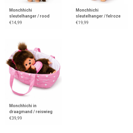
Monchhichi
Monchhichi
sleutelhanger / rood
sleutelhanger / felroze
slabbetje
€14,99
€19,99
Monchhichi in
draagmand / reiswieg
€39,99