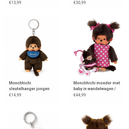
roze
€13,99
€30,99
Monchhichi
Monchhichi moeder met
sleutelhanger jongen
baby in wandelwagen /
mothercare
€14,99
€44,99