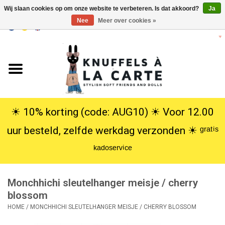
Wij slaan cookies op om onze website te verbeteren. Is dat akkoord?
Ja
Nee
Meer over cookies »
EUR
/
USD
0 Artikelen - €0,00
Home
Nieuw
Knuffels
☀︎ 10% korting (code: AUG10) ☀︎ Voor 12.00
uur besteld, zelfde werkdag verzonden ☀︎ ᵍʳᵃᵗⁱˢ
Poppen
ᵏᵃᵈᵒˢᵉʳᵛⁱᶜᵉ
SALE
Monchhichi sleutelhanger meisje / cherry
Cadeauservice
blossom
HOME
/
MONCHHICHI SLEUTELHANGER MEISJE / CHERRY BLOSSOM
info