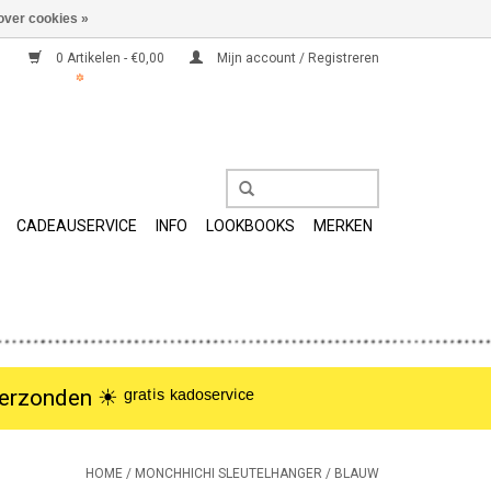
over cookies »
0 Artikelen - €0,00
Mijn account / Registreren
CADEAUSERVICE
INFO
LOOKBOOKS
MERKEN
nden ☀︎ ᵍʳᵃᵗⁱˢ ᵏᵃᵈᵒˢᵉʳᵛⁱᶜᵉ
HOME
/
MONCHHICHI SLEUTELHANGER / BLAUW