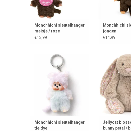
Monchhichi sleutelhanger
Monchhichi sl
meisje / roze
jongen
€13,99
€14,99
Monchhichi sleutelhanger
Een grote Jel
TOEVOEGEN AAN WINKELWAGEN
TOEVOEGEN AAN
Monchhichi sleutelhanger
Jellycat blos
tie dye
bunny petal / b