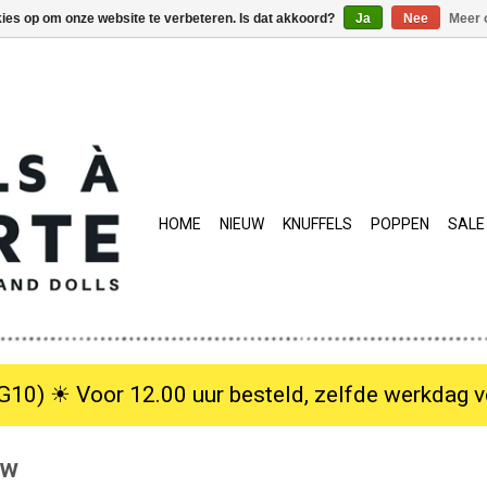
kies op om onze website te verbeteren. Is dat akkoord?
Ja
Nee
Meer 
HOME
NIEUW
KNUFFELS
POPPEN
SALE
10) ☀︎ Voor 12.00 uur besteld, zelfde werkdag verzo
uw