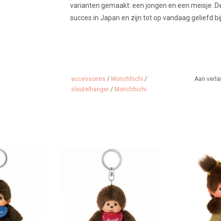
varianten gemaakt: een jongen en een meisje. De 
succes in Japan en zijn tot op vandaag geliefd bi
accessoires
/
Monchhichi
/
Aan verla
sleutelhanger
/
Monchhichi
eutelhanger
Monchhichi sleutelhanger
Monchhichi m
gli
 WINKELWAGEN
TOEVOEGEN AAN WINKELWAGEN
TOEVOEGEN A