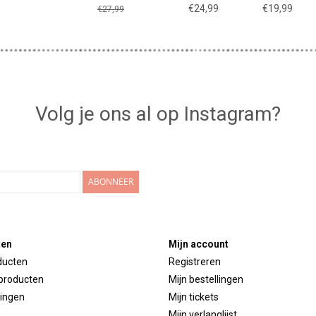
wk 2026
€24,99
€19,99
€27,99
Volg je ons al op Instagram?
ABONNEER
ten
Mijn account
ducten
Registreren
producten
Mijn bestellingen
ingen
Mijn tickets
Mijn verlanglijst