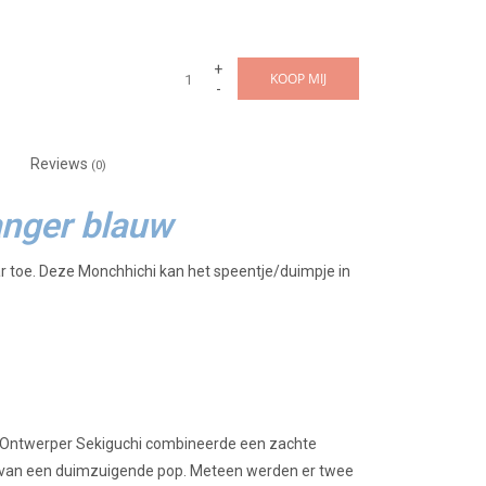
+
KOOP MIJ
-
Reviews
(0)
anger blauw
 toe. Deze Monchhichi kan het speentje/duimpje in
n. Ontwerper Sekiguchi combineerde een zachte
e van een duimzuigende pop. Meteen werden er twee