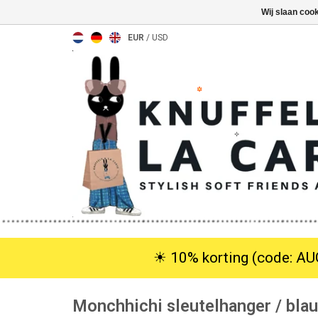
Wij slaan coo
EUR
/
USD
☀︎ 10% korting (code: AUG
Monchhichi sleutelhanger / bla