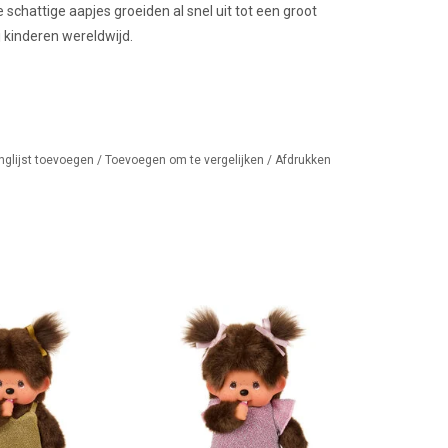
schattige aapjes groeiden al snel uit tot een groot
j kinderen wereldwijd.
nglijst toevoegen
/
Toevoegen om te vergelijken
/
Afdrukken
eisje met gouden
Monchhichi meisje met roze
tterjurk
glitterjurk en strikjes
AN WINKELWAGEN
TOEVOEGEN AAN WINKELWAGEN