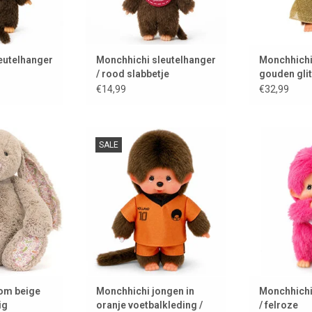
eutelhanger
Monchhichi sleutelhanger
Monchhichi
/ rood slabbetje
gouden glit
€14,99
€32,99
lycat bunny
HUP HOLLAND HUP ....
Monchhichi sl
SALE
felr
 WINKELWAGEN
TOEVOEGEN AAN WINKELWAGEN
TOEVOEGEN A
som beige
Monchhichi jongen in
Monchhichi
ig
oranje voetbalkleding /
/ felroze