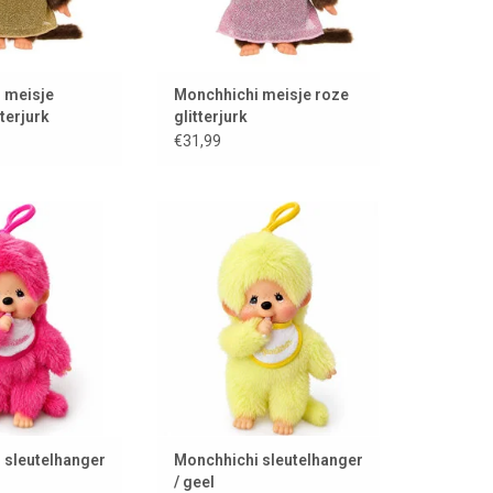
 meisje
Monchhichi meisje roze
terjurk
glitterjurk
€31,99
eutelhanger in een
Monchhichi sleutelhanger in een
oze kleur
felgele kleur
AN WINKELWAGEN
TOEVOEGEN AAN WINKELWAGEN
 sleutelhanger
Monchhichi sleutelhanger
/ geel