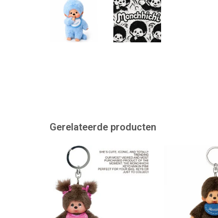
Gerelateerde producten
Monchhichi sleutelhanger
Monchhichi sl
TOEVOEGEN AAN WINKELWAGEN
TOEVOEGEN AAN