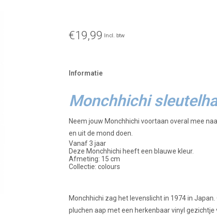
€19,99
Incl. btw
Informatie
Monchhichi sleutelh
Neem jouw Monchhichi voortaan overal mee naar
en uit de mond doen.
Vanaf 3 jaar
Deze Monchhichi heeft een blauwe kleur.
Afmeting: 15 cm
Collectie: colours
Monchhichi zag het levenslicht in 1974 in Japa
pluchen aap met een herkenbaar vinyl gezichtj