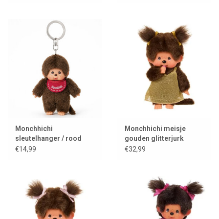
Monchhichi
Monchhichi meisje
sleutelhanger / rood
gouden glitterjurk
slabbetje
€14,99
€32,99