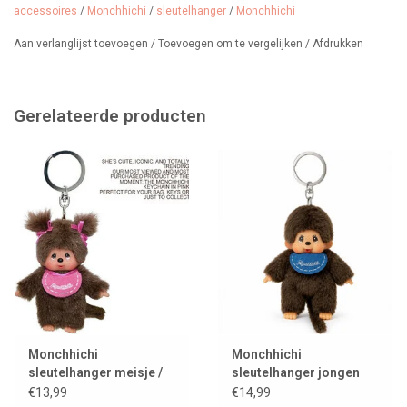
accessoires
/
Monchhichi
/
sleutelhanger
/
Monchhichi
Sekiguchi combineerde een zachte pluchen aap met een
herkenbaar vinyl gezichtje van een duimzuigende pop. Meteen
Aan verlanglijst toevoegen
/
Toevoegen om te vergelijken
/
Afdrukken
werden er twee varianten gemaakt: een jongen en een meisje. De
schattige aapjes groeiden al snel uit tot een groot succes in Japan
en zijn tot op vandaag geliefd bij kinderen wereldwijd.
Gerelateerde producten
Monchhichi
Monchhichi
sleutelhanger meisje /
sleutelhanger jongen
roze
€13,99
€14,99