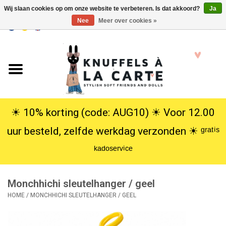
Wij slaan cookies op om onze website te verbeteren. Is dat akkoord?
Ja
Nee
Meer over cookies »
EUR
/
USD
0 Artikelen - €0,00
Home
Nieuw
Knuffels
☀︎ 10% korting (code: AUG10) ☀︎ Voor 12.00
uur besteld, zelfde werkdag verzonden ☀︎ ᵍʳᵃᵗⁱˢ
Poppen
ᵏᵃᵈᵒˢᵉʳᵛⁱᶜᵉ
SALE
Monchhichi sleutelhanger / geel
Cadeauservice
HOME
/
MONCHHICHI SLEUTELHANGER / GEEL
info