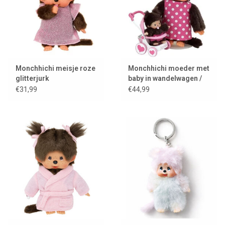
Monchhichi meisje roze
Monchhichi moeder met
glitterjurk
baby in wandelwagen /
mothercare
€31,99
€44,99