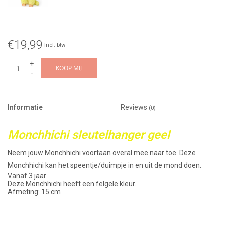
€19,99
Incl. btw
+
KOOP MIJ
-
Informatie
Reviews
(0)
Monchhichi sleutelhanger geel
Neem jouw Monchhichi voortaan overal mee naar toe. Deze
Monchhichi kan het speentje/duimpje in en uit de mond doen.
Vanaf 3 jaar
Deze Monchhichi heeft een felgele kleur.
Afmeting: 15 cm
Monchhichi zag het levenslicht in 1974 in Japan. Ontwerper