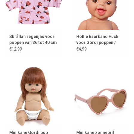
Skrållan regenjas voor
Hollie haarband Puck
poppen van 36 tot 40 cm
voor Gordi poppen /
vintage rose
€12,99
€4,99
Minikane Gordi pop
Minikane zonnebril