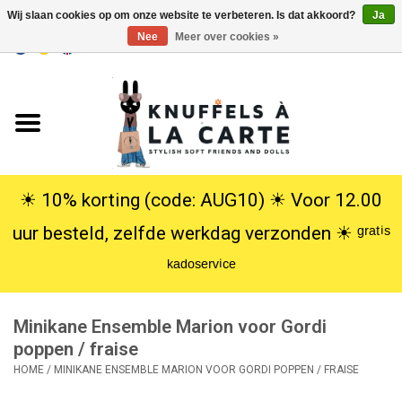
Wij slaan cookies op om onze website te verbeteren. Is dat akkoord?
Ja
Nee
Meer over cookies »
EUR
/
USD
0 Artikelen - €0,00
Home
Nieuw
Knuffels
☀︎ 10% korting (code: AUG10) ☀︎ Voor 12.00
uur besteld, zelfde werkdag verzonden ☀︎ ᵍʳᵃᵗⁱˢ
Poppen
ᵏᵃᵈᵒˢᵉʳᵛⁱᶜᵉ
SALE
Minikane Ensemble Marion voor Gordi
Cadeauservice
poppen / fraise
HOME
/
MINIKANE ENSEMBLE MARION VOOR GORDI POPPEN / FRAISE
info