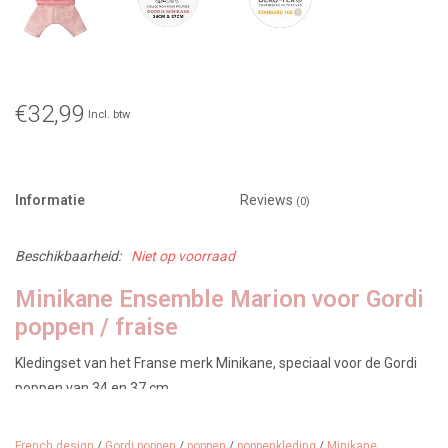
€32,99
Incl. btw
Informatie
Reviews
(0)
Beschikbaarheid:
Niet op voorraad
Minikane Ensemble Marion voor Gordi
poppen / fraise
Kledingset van het Franse merk Minikane, speciaal voor de Gordi
poppen van 34 en 37 cm.
Gemaakt in: Frankrijk
Designer: Minikane
Kenmerken: de set zit verpakt in een stijlvol ziplockzakje waar het
French design
/
Gordi poppen
/
poppen
/
poppenkleding
/
Minikane