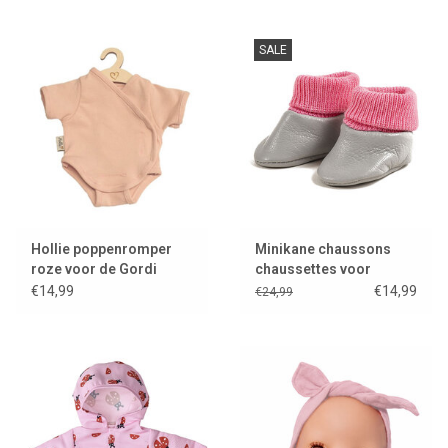
SALE
Hollie poppenromper
Minikane chaussons
roze voor de Gordi
chaussettes voor
poppen
Gordis van leer
€14,99
€14,99
€24,99