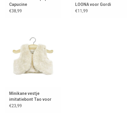
Capucine
LOONA voor Gordi
poppen / kleur roze
€38,99
€11,99
Minikane vestje
imitatiebont Tao voor
Gordi poppen / écru
€23,99