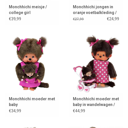
Monchhichi meisje /
Monchhichi jongen in
college girl
oranje voetbalkleding /
wk 2026
€39,99
€24,99
€27,99
Monchhichi moeder met
Monchhichi moeder met
baby
baby in wandelwagen /
mothercare
€34,99
€44,99