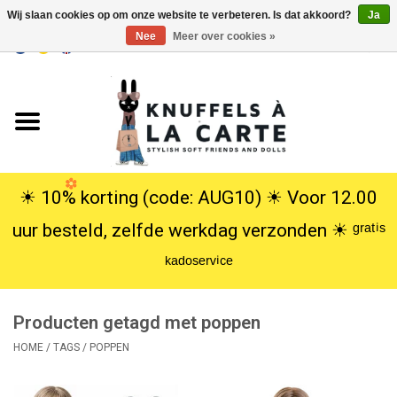
Wij slaan cookies op om onze website te verbeteren. Is dat akkoord?
Ja
Nee
Meer over cookies »
EUR
/
USD
0 Artikelen - €0,00
Home
Nieuw
Knuffels
☀︎ 10% korting (code: AUG10) ☀︎ Voor 12.00
uur besteld, zelfde werkdag verzonden ☀︎ ᵍʳᵃᵗⁱˢ
Poppen
ᵏᵃᵈᵒˢᵉʳᵛⁱᶜᵉ
SALE
Producten getagd met poppen
Cadeauservice
HOME
/
TAGS
/
POPPEN
info