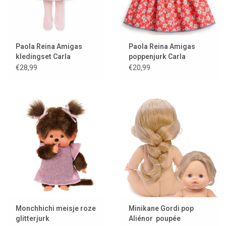
Paola Reina Amigas
Paola Reina Amigas
kledingset Carla
poppenjurk Carla
ballerina
€28,99
€20,99
Monchhichi meisje roze
Minikane Gordi pop
glitterjurk
Aliénor poupée