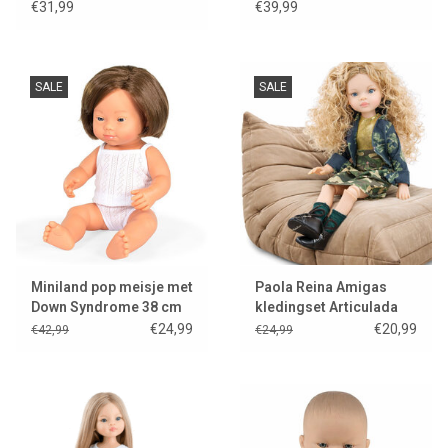
exclusive Minikane
€31,99
€39,99
SALE
SALE
Miniland pop meisje met
Paola Reina Amigas
Down Syndrome 38 cm
kledingset Articulada
Manica
€24,99
€20,99
€42,99
€24,99