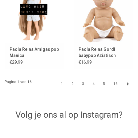
Paola Reina Amigas pop
Paola Reina Gordi
Manica
babypop Aziatisch
meisje lichte ogen
€29,99
€16,99
Pagina 1 van 16
1
2
3
4
5
16
Volg je ons al op Instagram?