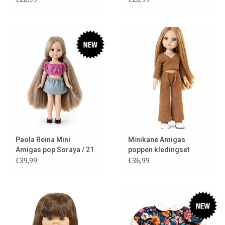
Paola Reina Mini
Minikane Amigas
Amigas pop Soraya / 21
poppen kledingset
cm
Ensemble cache-coeur
€39,99
€36,99
en tricot angora
caramel