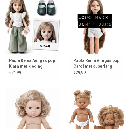
Lookbooks
Merken
Paola Reina Amigas pop
Paola Reina Amigas pop
Kiara met kleding
Carol met superlang
haar
€74,99
€29,99