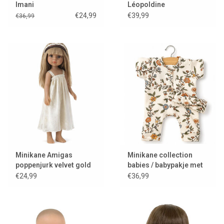
Imani
Léopoldine
€24,99
€39,99
€36,99
Minikane Amigas
Minikane collection
poppenjurk velvet gold
babies / babypakje met
met Minikane
haarband
€24,99
€36,99
kledinghanger