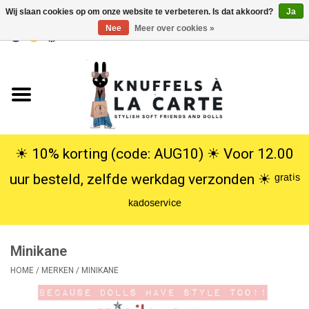
Wij slaan cookies op om onze website te verbeteren. Is dat akkoord?
Ja
Nee
Meer over cookies »
EUR
/
USD
0 Artikelen - €0,00
Home
Nieuw
Knuffels
☀︎ 10% korting (code: AUG10) ☀︎ Voor 12.00
uur besteld, zelfde werkdag verzonden ☀︎ ᵍʳᵃᵗⁱˢ
Poppen
ᵏᵃᵈᵒˢᵉʳᵛⁱᶜᵉ
SALE
Minikane
Cadeauservice
HOME
/
MERKEN
/
MINIKANE
info