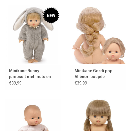
Minikane Bunny
Minikane Gordi pop
jumpsuit met muts en
Aliénor poupée
kledinghanger voor
exclusive Minikane
€39,99
€39,99
Gordi poppen