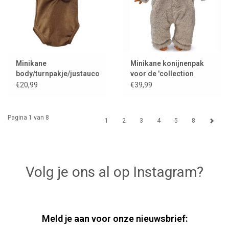
Minikane
Minikane konijnenpak
body/turnpakje/justaucorps
voor de 'collection
voor Gordi poppen /
babies'
€20,99
€39,99
chocolat
Pagina 1 van 8
1
2
3
4
5
8
Volg je ons al op Instagram?
Meld je aan voor onze nieuwsbrief: