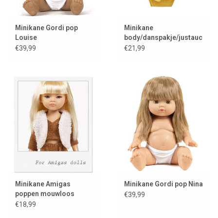
Minikane Gordi pop
Minikane
Louise
body/danspakje/justaucorps
Maïa en lycra gold
€39,99
€21,99
Minikane Amigas
Minikane Gordi pop Nina
poppen mouwloos
€39,99
vestje van imitatiebont /
€18,99
ecru