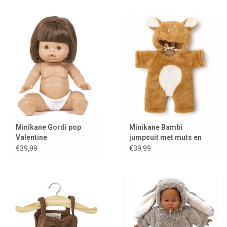
Minikane Gordi pop
Minikane Bambi
Valentine
jumpsuit met muts en
kledinghanger voor
€39,99
€39,99
Gordi poppen