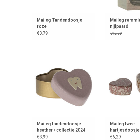
Maileg Tandendoosje
Maileg ramml
roze
nijlpaard
€3,79
€12,99
Maileg tandendoosje collectie
Maileg twee hart
2024
bloemen
TOEVOEGEN AAN WINKELWAGEN
TOEVOEGEN AAN
Maileg tandendoosje
Maileg twee
heather / collectie 2024
hartjesdoosje
bloemenprint
€3,99
€6,29