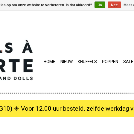
kies op om onze website te verbeteren. Is dat akkoord?
Ja
Nee
Meer 
HOME
NIEUW
KNUFFELS
POPPEN
SALE
10) ☀︎ Voor 12.00 uur besteld, zelfde werkdag verzo