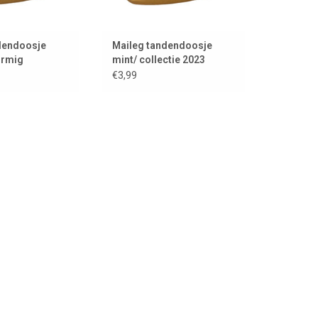
dendoosje
Maileg tandendoosje
ormig
mint/ collectie 2023
€3,99