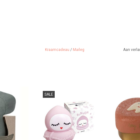
Kraamcadeau
/
Maileg
Aan verla
it is een hele
Luckyboysunday Bonbon
Maileg tan
SALE
ammelaar van
badspeeltje.
TOEVOEGEN A
eg
TOEVOEGEN AAN WINKELWAGEN
 WINKELWAGEN