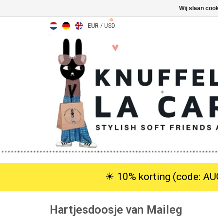
Wij slaan coo
EUR
/
USD
☀︎ 10% korting (code: AUG
Hartjesdoosje van Maileg