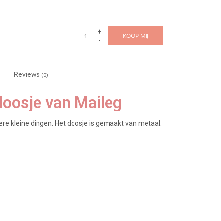
+
KOOP MIJ
-
Reviews
(0)
doosje van Maileg
re kleine dingen. Het doosje is gemaakt van metaal.