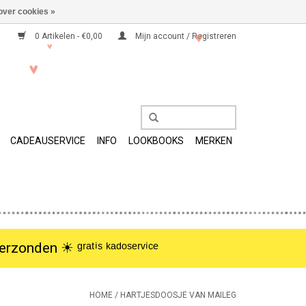
over cookies »
0 Artikelen - €0,00
Mijn account / Registreren
CADEAUSERVICE
INFO
LOOKBOOKS
MERKEN
nden ☀︎ ᵍʳᵃᵗⁱˢ ᵏᵃᵈᵒˢᵉʳᵛⁱᶜᵉ
HOME
/
HARTJESDOOSJE VAN MAILEG