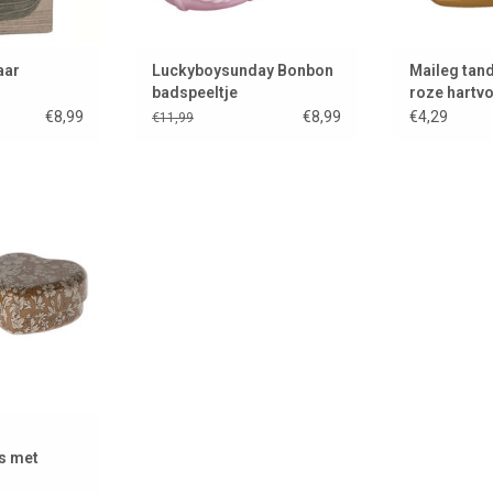
aar
Luckyboysunday Bonbon
Maileg tan
badspeeltje
roze hartv
€8,99
€8,99
€4,29
€11,99
jesdoosjes met
print
 WINKELWAGEN
s met