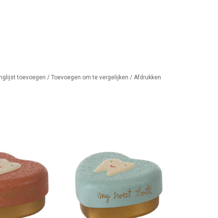
nglijst toevoegen
/
Toevoegen om te vergelijken
/
Afdrukken
dendoosje roze
Maileg tandendoosje collectie
2023
AN WINKELWAGEN
TOEVOEGEN AAN WINKELWAGEN