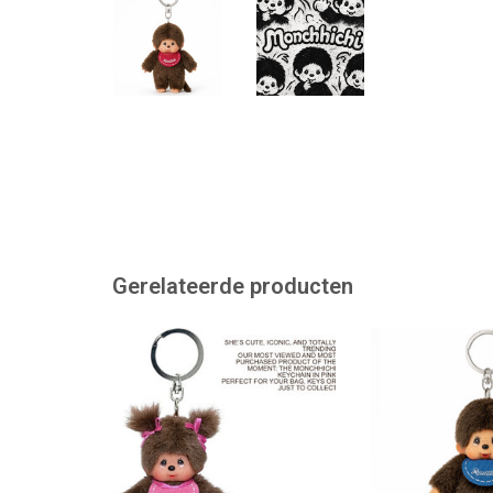
Gerelateerde producten
Monchhichi sleutelhanger
Monchhichi sl
TOEVOEGEN AAN WINKELWAGEN
TOEVOEGEN AAN