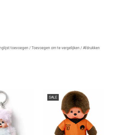
nglijst toevoegen
/
Toevoegen om te vergelijken
/
Afdrukken
 sleutelhanger
HUP HOLLAND HUP ....
SALE
AN WINKELWAGEN
TOEVOEGEN AAN WINKELWAGEN