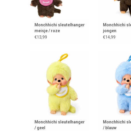
Monchhichi sleutelhanger
Monchhichi sl
meisje / roze
jongen
€13,99
€14,99
Monchhichi sleutelhanger in een
Monchhichi sleute
felgele kleur
blauwe 
TOEVOEGEN AAN WINKELWAGEN
TOEVOEGEN AAN
Monchhichi sleutelhanger
Monchhichi sl
/ geel
/ blauw