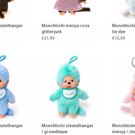
eutelhanger
Monchhichi meisje roze
Monchhichi
glitterjurk
tie dye
€31,99
€15,99
lhanger in een
Monchhichi sleutelhanger in een
Monchhichi sl
kleur
groen/blauwe kleur
Bl
 WINKELWAGEN
TOEVOEGEN AAN WINKELWAGEN
TOEVOEGEN A
eutelhanger
Monchhichi sleutelhanger
Monchhichi
/ groenblauw
meisje / c