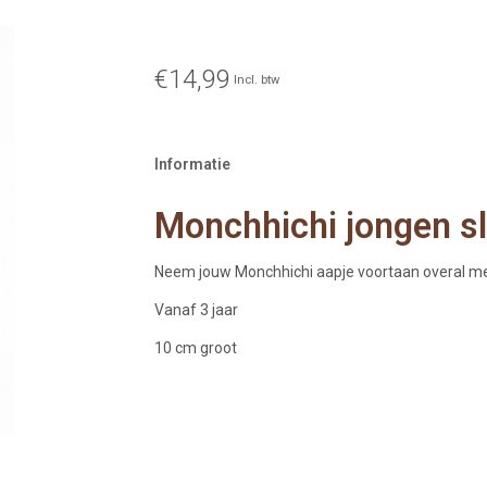
€14,99
Incl. btw
Informatie
Monchhichi jongen s
Neem jouw Monchhichi aapje voortaan overal me
Vanaf 3 jaar
10 cm groot