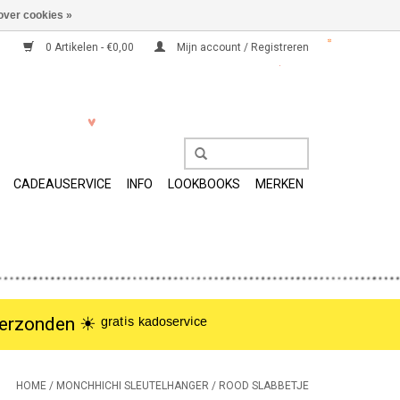
over cookies »
0 Artikelen - €0,00
Mijn account / Registreren
CADEAUSERVICE
INFO
LOOKBOOKS
MERKEN
nden ☀︎ ᵍʳᵃᵗⁱˢ ᵏᵃᵈᵒˢᵉʳᵛⁱᶜᵉ
HOME
/
MONCHHICHI SLEUTELHANGER / ROOD SLABBETJE