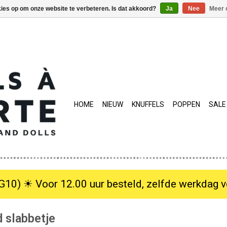
kies op om onze website te verbeteren. Is dat akkoord?
Ja
Nee
Meer 
HOME
NIEUW
KNUFFELS
POPPEN
SALE
10) ☀︎ Voor 12.00 uur besteld, zelfde werkdag verzo
 slabbetje