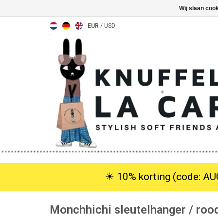
Wij slaan coo
EUR
/
USD
☀︎ 10% korting (code: AUG
Monchhichi sleutelhanger / rood