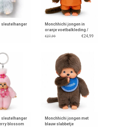
 sleutelhanger
Monchhichi jongen in
oranje voetbalkleding /
wk 2026
€24,99
€27,99
eutelhanger Cherry
Monchhichi jongen met blauwe
ossom
slab
AN WINKELWAGEN
TOEVOEGEN AAN WINKELWAGEN
 sleutelhanger
Monchhichi jongen met
herry blossom
blauw slabbetje