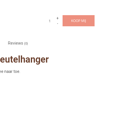
+
KOOP MIJ
-
Reviews
(0)
leutelhanger
e naar toe.