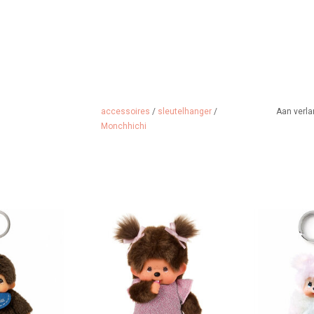
accessoires
/
sleutelhanger
/
Aan verla
Monchhichi
eutelhanger
Monchhichi meisje met roze
Monchhichi
glitterjurk en strikjes
 WINKELWAGEN
TOEVOEGEN A
TOEVOEGEN AAN WINKELWAGEN