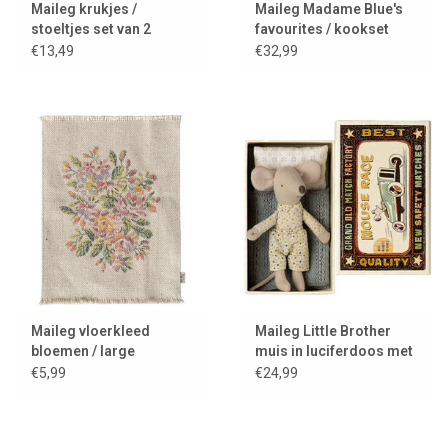
Maileg krukjes /
Maileg Madame Blue's
stoeltjes set van 2
favourites / kookset
voor de muisjes
€13,49
€32,99
Maileg vloerkleed
Maileg Little Brother
bloemen / large
muis in luciferdoos met
beddengoed
€5,99
€24,99