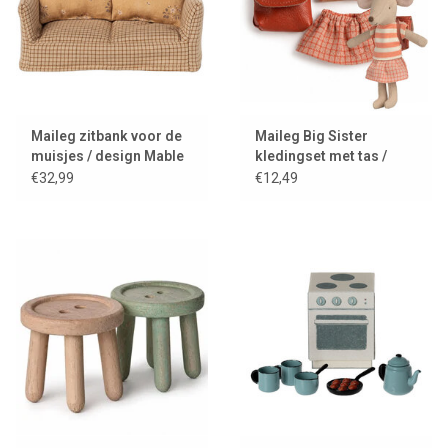
Maileg zitbank voor de
Maileg Big Sister
muisjes / design Mable
kledingset met tas /
coral
€32,99
€12,49