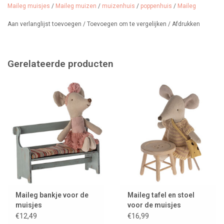
de muizentuin.
Maileg muisjes
/
Maileg muizen
/
muizenhuis
/
poppenhuis
/
Maileg
Aan verlanglijst toevoegen
/
Toevoegen om te vergelijken
/
Afdrukken
Afmeting: Hoogte: 7,5 cm, breedte: 11,4 cm
Leeftijd: Vanaf 3 jaar
Designer: Maileg
Materiaal: hout/katoen
Gerelateerde producten
Kleur: rood
Het muisje op de foto is niet bij de prijs inbegrepen
Maileg bankje voor de
Maileg tafel en stoel
muisjes
voor de muisjes
€12,49
€16,99