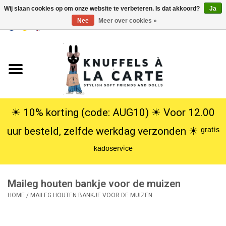
Wij slaan cookies op om onze website te verbeteren. Is dat akkoord?
Ja
Nee
Meer over cookies »
EUR
/
USD
0 Artikelen - €0,00
Home
Nieuw
Knuffels
☀︎ 10% korting (code: AUG10) ☀︎ Voor 12.00
uur besteld, zelfde werkdag verzonden ☀︎ ᵍʳᵃᵗⁱˢ
Poppen
ᵏᵃᵈᵒˢᵉʳᵛⁱᶜᵉ
SALE
Maileg houten bankje voor de muizen
Cadeauservice
HOME
/
MAILEG HOUTEN BANKJE VOOR DE MUIZEN
info