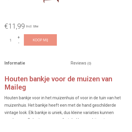
€11,99
Incl. btw
+
KOOP MIJ
-
Informatie
Reviews
(0)
Houten bankje voor de muizen van
Maileg
Houten bankje voor in het muizenhuis of voor in de tuin van het
muizenhuis. Het bankje heeft een met de hand geschilderde
vintage look. Elk bankje is uniek, dus kleine variaties kunnen
voorkomen. Ook zit er een comfortabel kussen bij met
streepjesprint. Het bank staat leuk in het muizenhuis, maar ook in