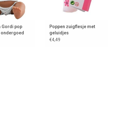
a Gordi pop
Poppen zuigflesje met
t ondergoed
geluidjes
€4,49