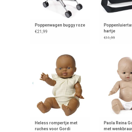
Poppenwagen buggy roze
Poppenluierta
hartje
€21,99
€11,99
Poppenrompertje voor de Gordi
Paola Reina Gor
en Minicolettos poppen
wenkbrauwen e
TOEVOEGEN AAN WINKELWAGEN
TOEVOEGEN AAN
Heless rompertje met
Paola Reina G
ruches voor Gordi
met wenkbrau