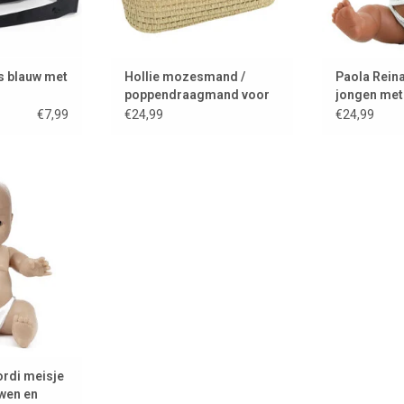
s blauw met
Hollie mozesmand /
Paola Rein
poppendraagmand voor
jongen me
poppen
€7,99
€24,99
€24,99
di meisje met
n sproetjes
 WINKELWAGEN
ordi meisje
wen en