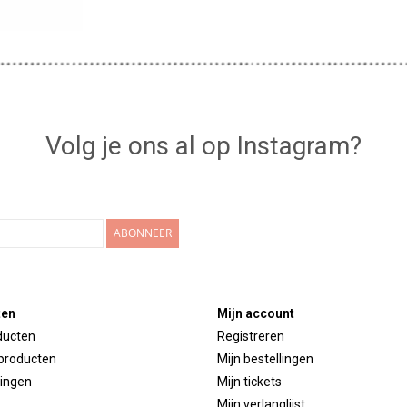
uine ogen
Volg je ons al op Instagram?
ABONNEER
ten
Mijn account
ducten
Registreren
producten
Mijn bestellingen
ingen
Mijn tickets
Mijn verlanglijst