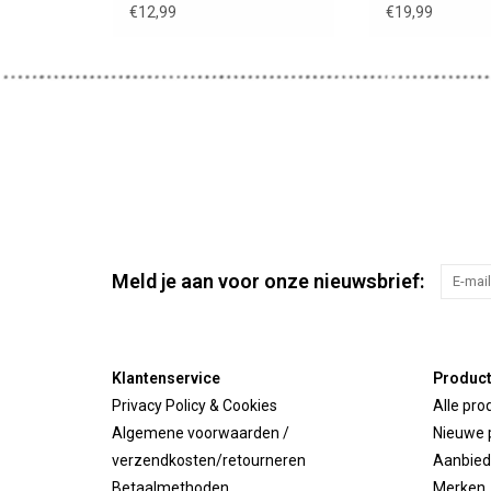
poppen / kleur ecru
sproetjes / br
€12,99
€19,99
Meld je aan voor onze nieuwsbrief:
Klantenservice
Produc
Privacy Policy & Cookies
Alle pro
Algemene voorwaarden /
Nieuwe 
verzendkosten/retourneren
Aanbied
Betaalmethoden
Merken