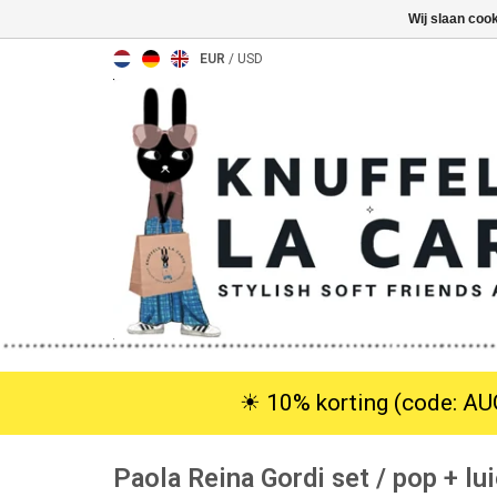
Wij slaan coo
EUR
/
USD
☀︎ 10% korting (code: AUG
Paola Reina Gordi set / pop + l