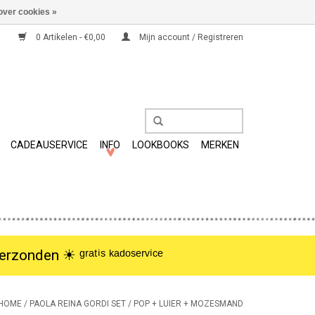
over cookies »
0 Artikelen - €0,00
Mijn account / Registreren
CADEAUSERVICE
INFO
LOOKBOOKS
MERKEN
nden ☀︎ ᵍʳᵃᵗⁱˢ ᵏᵃᵈᵒˢᵉʳᵛⁱᶜᵉ
HOME
/
PAOLA REINA GORDI SET / POP + LUIER + MOZESMAND