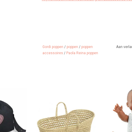
Gordi poppen
/
poppen
/
poppen
Aan verla
accessoires
/
Paola Reina poppen
r poppen!
Hollie mozesmand /
Gordi jonge
poppendraagmand voor poppen
 WINKELWAGEN
TOEVOEGEN A
tot 40 cm.
Gemaakt van palmblad.
TOEVOEGEN AAN WINKELWAGEN