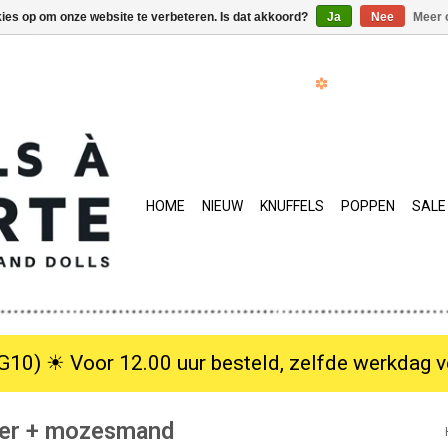
kies op om onze website te verbeteren. Is dat akkoord?
Ja
Nee
Meer 
HOME
NIEUW
KNUFFELS
POPPEN
SALE
10) ☀︎ Voor 12.00 uur besteld, zelfde werkdag verzo
uier + mozesmand