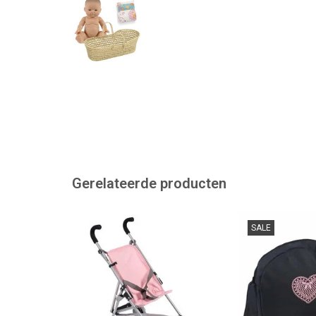
Gerelateerde producten
Neem je poppen mee naar buiten
Luiertas voo
SALE
in deze handige buggy. Geschikt
TOEVOEGEN AAN
voor de Gordi poppen van Paola
Reina en voor de Miniland
poppen.
TOEVOEGEN AAN WINKELWAGEN