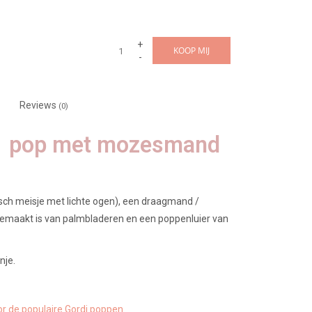
+
KOOP MIJ
-
Reviews
(0)
di pop met mozesmand
atisch meisje met lichte ogen), een draagmand /
 gemaakt is van palmbladeren en een poppenluier van
nje.
or de populaire Gordi poppen.