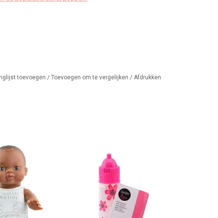
nglijst toevoegen
/
Toevoegen om te vergelijken
/
Afdrukken
n met ondergoed
Drinkflesje met verschillende
geluidjes.
AN WINKELWAGEN
TOEVOEGEN AAN WINKELWAGEN