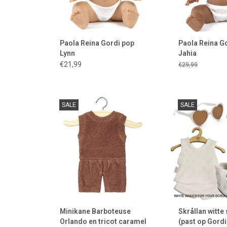
Paola Reina Gordi pop
Paola Reina G
Lynn
Jahia
€21,99
€29,99
Minikane Barboteuse Orlando en
Witte sneakers v
SALE
SALE
tricot caramel chiné voor Gordi
merk Skr
poppen
TOEVOEGEN AAN
TOEVOEGEN AAN WINKELWAGEN
Minikane Barboteuse
Skrållan witte
Orlando en tricot caramel
(past op Gord