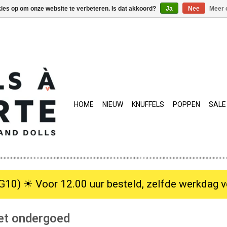
kies op om onze website te verbeteren. Is dat akkoord?
Ja
Nee
Meer 
HOME
NIEUW
KNUFFELS
POPPEN
SALE
10) ☀︎ Voor 12.00 uur besteld, zelfde werkdag verzo
et ondergoed