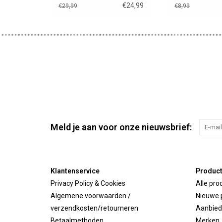
chiné voor Gordi poppen
Miniland popp
€24,99
€29,99
€8,99
showmodel
Meld je aan voor onze nieuwsbrief:
Klantenservice
Produc
Privacy Policy & Cookies
Alle pro
Algemene voorwaarden /
Nieuwe 
verzendkosten/retourneren
Aanbied
Betaalmethoden
Merken