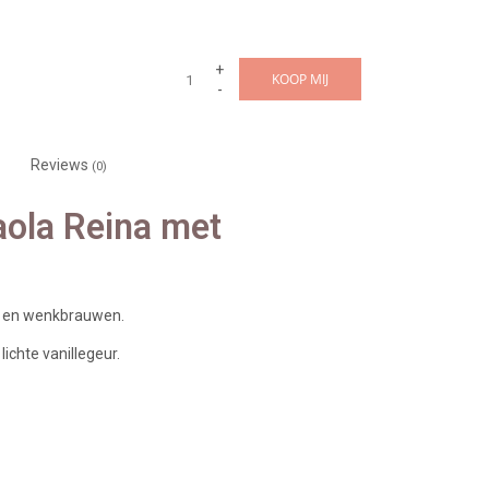
+
KOOP MIJ
-
Reviews
(0)
aola Reina met
n en wenkbrauwen.
ichte vanillegeur.