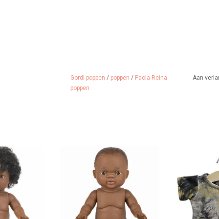
Gordi poppen
/
poppen
/
Paola Reina
Aan verla
poppen
Jahia. Gemaakt
Paola Reina Gordi jongen
Kleed je Gord
. Ze is 34 cm
Afrikaans met bruine ogen
hippe stoere
t.
TOEVOEGEN AAN WINKELWAGEN
TOEVOEGEN A
 WINKELWAGEN