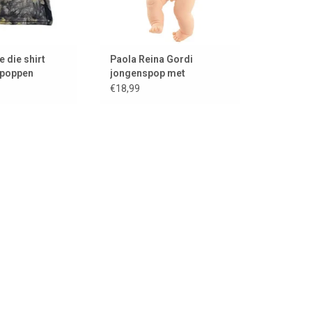
e die shirt
Paola Reina Gordi
 poppen
jongenspop met
wenkbrauwen lachend
€18,99