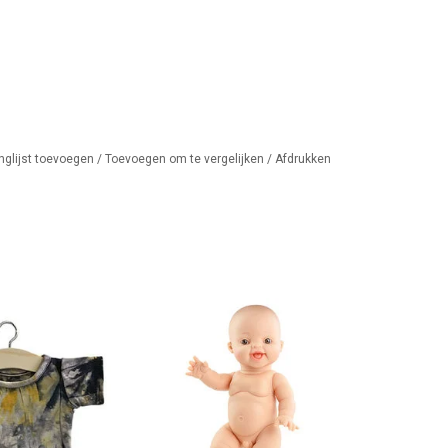
nglijst toevoegen
/
Toevoegen om te vergelijken
/
Afdrukken
i pop aan met dit
Paola Reina Gordi jongen
 Minikane shirt.
lachend met wenkbrauwen
AN WINKELWAGEN
TOEVOEGEN AAN WINKELWAGEN