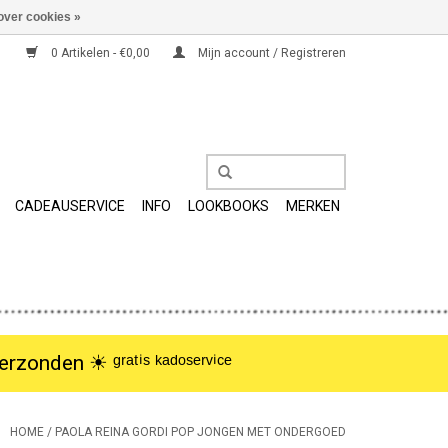
over cookies »
0 Artikelen - €0,00
Mijn account / Registreren
CADEAUSERVICE
INFO
LOOKBOOKS
MERKEN
nden ☀︎ ᵍʳᵃᵗⁱˢ ᵏᵃᵈᵒˢᵉʳᵛⁱᶜᵉ
HOME
/
PAOLA REINA GORDI POP JONGEN MET ONDERGOED