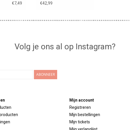
en /
boxershort
€7,49
€42,99
Volg je ons al op Instagram?
ABONNEER
ten
Mijn account
ducten
Registreren
producten
Mijn bestellingen
ingen
Mijn tickets
Mijn verlanglijst