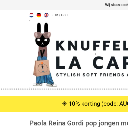
Wij slaan coo
EUR
/
USD
☀︎ 10% korting (code: AUG
Paola Reina Gordi pop jongen m