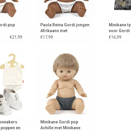
ordi pop
Paola Reina Gordi jongen
Minikane ty
Afrikaans met
voor Gordi
wenkbrauwen
€21,99
€17,99
€16,99
an het Zweedse
Minikane pop Achille met
ållan.
Minikane onderbroekje
 WINKELWAGEN
TOEVOEGEN AAN WINKELWAGEN
 sneakers
Minikane Gordi pop
i poppen en
Achille met Minikane