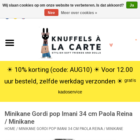
Wij slaan cookies op om onze website te verbeteren. Is dat akkoord?
Ja
Nee
Meer over cookies »
EUR
/
USD
0 Artikelen - €0,00
Home
Nieuw
Knuffels
☀︎ 10% korting (code: AUG10) ☀︎ Voor 12.00
uur besteld, zelfde werkdag verzonden ☀︎ ᵍʳᵃᵗⁱˢ
Poppen
ᵏᵃᵈᵒˢᵉʳᵛⁱᶜᵉ
SALE
Minikane Gordi pop Imani 34 cm Paola Reina
Cadeauservice
/ Minikane
HOME
/
MINIKANE GORDI POP IMANI 34 CM PAOLA REINA / MINIKANE
info