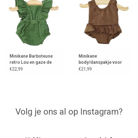
Minikane Barboteuse
Minikane
retro Lou en gaze de
body/danspakje voor
coton ortie / Gordi
Gordi poppen / choco
€22,99
€21,99
poppen
Volg je ons al op Instagram?