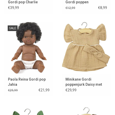
Gordi pop Charlie
Gordi poppen
€39,99
€8,99
€12,99
SALE
Paola Reina Gordi pop
Minikane Gordi
Jahia
poppenjurk Daisy met
hoofdband / latte
€21,99
€29,99
€29,99