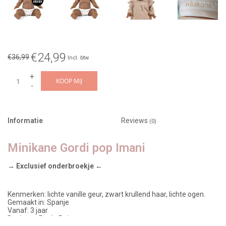
€24,99
€36,99
Incl. btw
+
KOOP MIJ
-
Informatie
Reviews
(0)
Minikane Gordi pop Imani
→ Exclusief onderbroekje ←
Kenmerken: lichte vanille geur, zwart krullend haar, lichte ogen.
Gemaakt in: Spanje
Vanaf: 3 jaar
Designer: Paola Reina