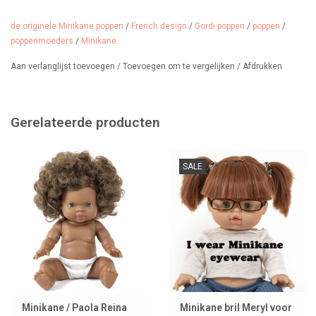
de originele Minikane poppen
/
French design
/
Gordi poppen
/
poppen
/
Origineel Minikane kenmerk in de nek
poppenmoeders
/
Minikane
Echte Minikane-poppen zijn te herkennen aan het ingedrukte
Aan verlanglijst toevoegen
/
Toevoegen om te vergelijken
/
Afdrukken
Minikane®-logo in de nek. Dit merkteken is een bewijs van
authenticiteit en hoort bij alle originele Minikane-poppen die in
samenwerking met de Spaanse poppenfabrikant Paola Reina
Gerelateerde producten
worden geproduceerd. Het waarborgt de kwaliteit, afwerking en het
herkenbare design waarvoor Minikane bekend staat.
SALE
BIJNA UITVERKOCHT
Minikane / Paola Reina
Minikane bril Meryl voor