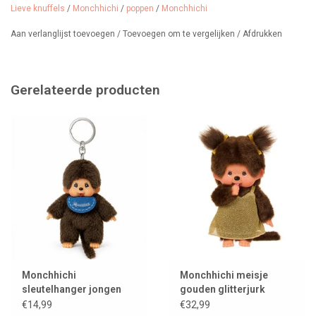
duimpje/speentje/flesje kan in en uit de mond.
Lieve knuffels
/
Monchhichi
/
poppen
/
Monchhichi
Afmeting Monchhichi: 20 cm
Aan verlanglijst toevoegen
/
Toevoegen om te vergelijken
/
Afdrukken
Leeftijd: vanaf 2 jaar
Monchhichi werd geboren in 1974 in Japan, bedacht door meneer
Gerelateerde producten
Sekiguchi. Hij combineerde een zachte pluchen aap met een
schattig vinyl gezichtje, inclusief een duim om op te sabbelen. De
allereerste Monchhichi's waren een tweeling: een jongetje en een
meisje. Al snel werden de knuffelaapjes een enorme hit in Japan en
veroveren ze sindsdien harten van jong en oud over de hele wereld.
Monchhichi
Monchhichi meisje
sleutelhanger jongen
gouden glitterjurk
€14,99
€32,99