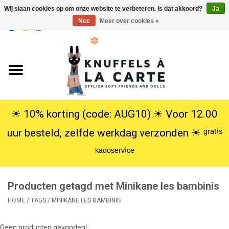
Wij slaan cookies op om onze website te verbeteren. Is dat akkoord?
Ja
Nee
Meer over cookies »
EUR
/
USD
0 Artikelen - €0,00
Home
Nieuw
Knuffels
☀︎ 10% korting (code: AUG10) ☀︎ Voor 12.00
uur besteld, zelfde werkdag verzonden ☀︎ ᵍʳᵃᵗⁱˢ
Poppen
ᵏᵃᵈᵒˢᵉʳᵛⁱᶜᵉ
SALE
Producten getagd met Minikane les bambinis
Cadeauservice
HOME
/
TAGS
/
MINIKANE LES BAMBINIS
info
Geen producten gevonden!...