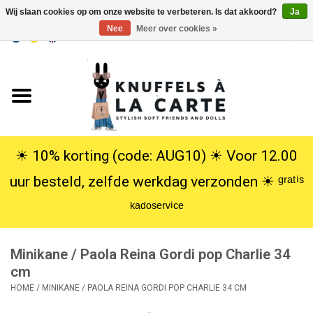
Wij slaan cookies op om onze website te verbeteren. Is dat akkoord?
Ja
Nee
Meer over cookies »
EUR
/
USD
0 Artikelen - €0,00
Home
Nieuw
Knuffels
☀︎ 10% korting (code: AUG10) ☀︎ Voor 12.00
uur besteld, zelfde werkdag verzonden ☀︎ ᵍʳᵃᵗⁱˢ
Poppen
ᵏᵃᵈᵒˢᵉʳᵛⁱᶜᵉ
SALE
Minikane / Paola Reina Gordi pop Charlie 34
Cadeauservice
cm
HOME
/
MINIKANE / PAOLA REINA GORDI POP CHARLIE 34 CM
info