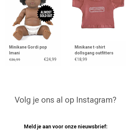
Minikane Gordi pop
Minikane t-shirt
Imani
dollsgang outfitters
voor Gordi poppen
€24,99
€18,99
€36,99
Volg je ons al op Instagram?
Meld je aan voor onze nieuwsbrief: