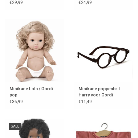
Robe Lena / roze
€29,99
€24,99
Minikane Lola / Gordi
Minikane poppenbril
pop
Harry voor Gordi
poppen / zwart montuur
€36,99
€11,49
SALE