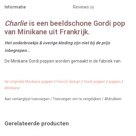
Informatie
Reviews
(0)
Charlie
is een beeldschone Gordi pop
van Minikane uit Frankrijk.
Het onderbroekje & overige kleding zijn niet bij de prijs
inbegrepen...
De Minikane Gordi poppen worden gemaakt in de fabriek van
Paola Reina in Spanje.
Afmeting 34 cm. Alle Gordi poppen hebben een lichte vanillegeur.
de originele Minikane poppen
/
French design
/
Gordi poppen
/
poppen
/
Minikane
Wij verkopen heel veel
kleding en accessoires
voor Charlie en de
inmiddels zeer grote collectie (Minikane) Gordipoppen.
Aan verlanglijst toevoegen
/
Toevoegen om te vergelijken
/
Afdrukken
De adviesleeftijd is 3 jaar.
Origineel Minikane kenmerk in de nek
Gerelateerde producten
Echte Minikane-poppen zijn te herkennen aan het ingedrukte