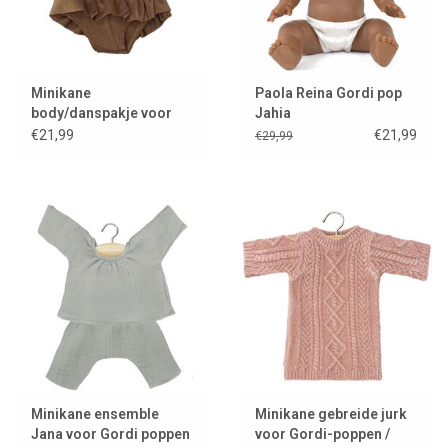
Minikane
Paola Reina Gordi pop
body/danspakje voor
Jahia
Gordi poppen / choco
€21,99
€21,99
€29,99
Minikane ensemble
Minikane gebreide jurk
Jana voor Gordi poppen
voor Gordi-poppen /