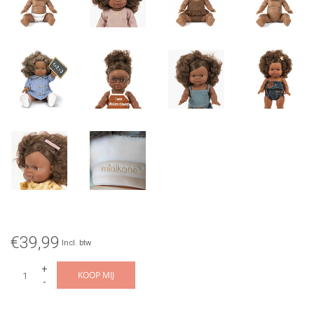
€39,99
Incl. btw
+
KOOP MIJ
-