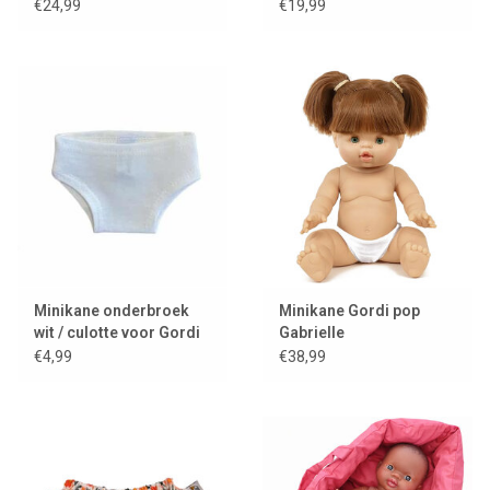
€24,99
€19,99
Minikane onderbroek
Minikane Gordi pop
wit / culotte voor Gordi
Gabrielle
poppen
€4,99
€38,99