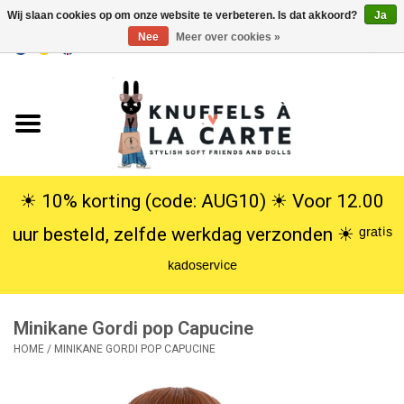
Wij slaan cookies op om onze website te verbeteren. Is dat akkoord?
Ja
Nee
Meer over cookies »
EUR
/
USD
0 Artikelen - €0,00
Home
Nieuw
Knuffels
☀︎ 10% korting (code: AUG10) ☀︎ Voor 12.00
uur besteld, zelfde werkdag verzonden ☀︎ ᵍʳᵃᵗⁱˢ
Poppen
ᵏᵃᵈᵒˢᵉʳᵛⁱᶜᵉ
SALE
Minikane Gordi pop Capucine
Cadeauservice
HOME
/
MINIKANE GORDI POP CAPUCINE
info