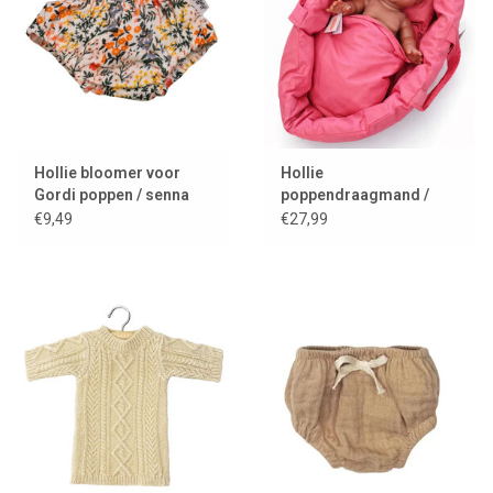
Hollie bloomer voor
Hollie
Gordi poppen / senna
poppendraagmand /
garden
reiswieg met kussentje
€9,49
€27,99
en dekentje