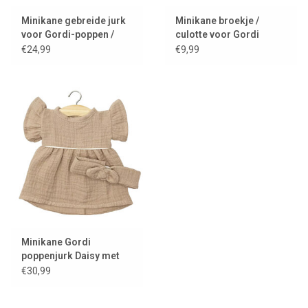
Minikane gebreide jurk
Minikane broekje /
voor Gordi-poppen /
culotte voor Gordi
Robe Lena crème
poppen / design: latté
€24,99
€9,99
Minikane Gordi
poppenjurk Daisy met
hoofdband / moka
€30,99