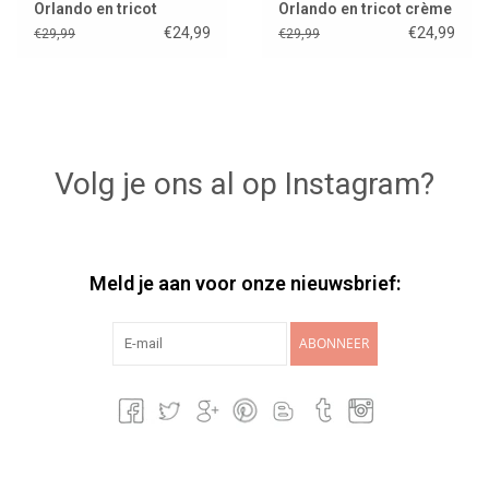
Orlando en tricot
Orlando en tricot crème
caramel chiné voor
voor Gordi poppen &
€24,99
€24,99
€29,99
€29,99
Gordi poppen
Collection Babies
Volg je ons al op Instagram?
Meld je aan voor onze nieuwsbrief:
ABONNEER