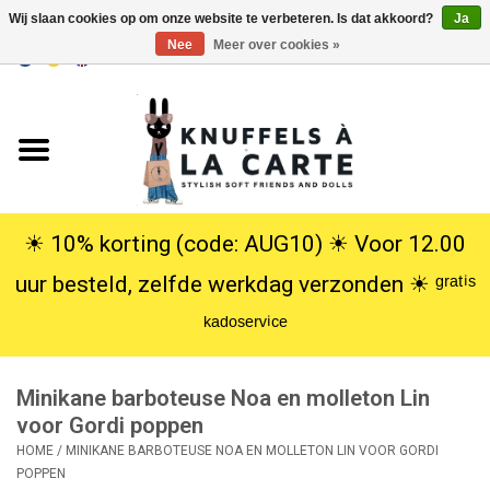
Wij slaan cookies op om onze website te verbeteren. Is dat akkoord?
Ja
Nee
Meer over cookies »
EUR
/
USD
0 Artikelen - €0,00
Home
Nieuw
Knuffels
☀︎ 10% korting (code: AUG10) ☀︎ Voor 12.00
uur besteld, zelfde werkdag verzonden ☀︎ ᵍʳᵃᵗⁱˢ
Poppen
ᵏᵃᵈᵒˢᵉʳᵛⁱᶜᵉ
SALE
Minikane barboteuse Noa en molleton Lin
Cadeauservice
voor Gordi poppen
HOME
/
MINIKANE BARBOTEUSE NOA EN MOLLETON LIN VOOR GORDI
POPPEN
info