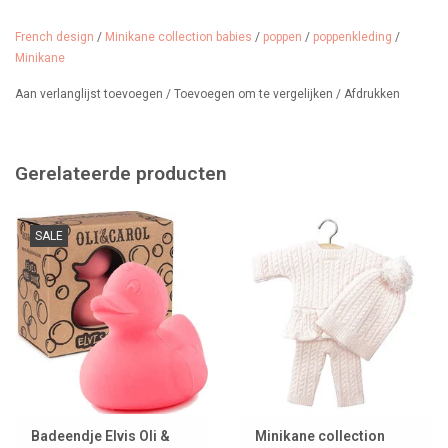
De badjas is gemaakt van zacht biologisch wafeltjeskatoen en zit
French design
/
Minikane collection babies
/
poppen
/
poppenkleding
/
verpakt in een stijlvol ziplockzakje waar het Minikane logo op
Minikane
staat.
Aan verlanglijst toevoegen
/
Toevoegen om te vergelijken
/
Afdrukken
Design: Peignoir en nid d'abeille écru.
Gemaakt in Frankrijk
Gerelateerde producten
Kleur: écru
Adviesleeftijd: 3 jaar
SALE
Badeendje Elvis Oli &
Minikane collection