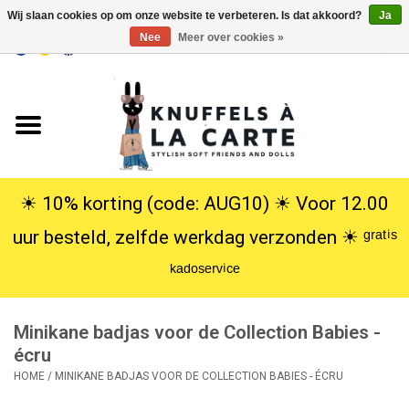
Wij slaan cookies op om onze website te verbeteren. Is dat akkoord?
Ja
Nee
Meer over cookies »
EUR
/
USD
0 Artikelen - €0,00
Home
Nieuw
Knuffels
☀︎ 10% korting (code: AUG10) ☀︎ Voor 12.00
uur besteld, zelfde werkdag verzonden ☀︎ ᵍʳᵃᵗⁱˢ
Poppen
ᵏᵃᵈᵒˢᵉʳᵛⁱᶜᵉ
SALE
Minikane badjas voor de Collection Babies -
Cadeauservice
écru
HOME
/
MINIKANE BADJAS VOOR DE COLLECTION BABIES - ÉCRU
info