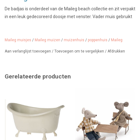
De badjas is onderdeel van de Maileg beach collectie en zit verpakt
in een leuk gedecoreerd doosje met venster. Vader muis gebruikt
de jas ook graag in het muizenhuis na een heerlijk muizenbad. Ook
moeder muis draagt hem wel eens, maar voor haar is er ook een
roze exemplaar gemaakt. De badjas is op maat ontworpen en
Maileg muisjes
/
Maileg muizen
/
muizenhuis
/
poppenhuis
/
Maileg
gemaakt van fijn katoen met een vleugje polyester. Kortom
Aan verlanglijst toevoegen
/
Toevoegen om te vergelijken
/
Afdrukken
perfect voor het strand en voor in het muizenhuis.
Kleur: Dusty Blue (
voor Maileg moedermuis verkopen wij een roze
badjas
)
Gerelateerde producten