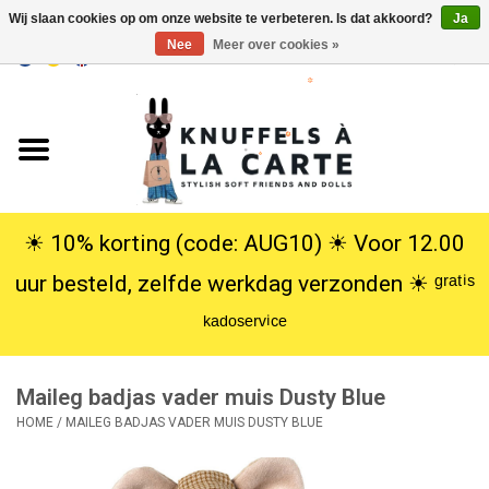
Wij slaan cookies op om onze website te verbeteren. Is dat akkoord?
Ja
Nee
Meer over cookies »
EUR
/
USD
0 Artikelen - €0,00
Home
Nieuw
Knuffels
☀︎ 10% korting (code: AUG10) ☀︎ Voor 12.00
uur besteld, zelfde werkdag verzonden ☀︎ ᵍʳᵃᵗⁱˢ
Poppen
ᵏᵃᵈᵒˢᵉʳᵛⁱᶜᵉ
SALE
Maileg badjas vader muis Dusty Blue
Cadeauservice
HOME
/
MAILEG BADJAS VADER MUIS DUSTY BLUE
info