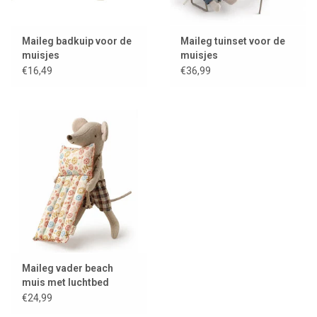
Maileg badkuip voor de
Maileg tuinset voor de
muisjes
muisjes
€16,49
€36,99
Vader muis is niet bij de prijs inbegrepen, maar te koop in onze
winkel.
Vanaf 3 jaar.
Maileg vader beach
muis met luchtbed
€24,99