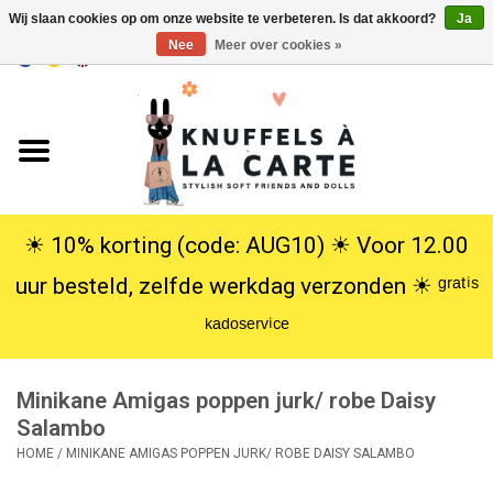
Wij slaan cookies op om onze website te verbeteren. Is dat akkoord?
Ja
Nee
Meer over cookies »
EUR
/
USD
0 Artikelen - €0,00
Home
Nieuw
Knuffels
☀︎ 10% korting (code: AUG10) ☀︎ Voor 12.00
uur besteld, zelfde werkdag verzonden ☀︎ ᵍʳᵃᵗⁱˢ
Poppen
ᵏᵃᵈᵒˢᵉʳᵛⁱᶜᵉ
SALE
Minikane Amigas poppen jurk/ robe Daisy
Cadeauservice
Salambo
HOME
/
MINIKANE AMIGAS POPPEN JURK/ ROBE DAISY SALAMBO
info