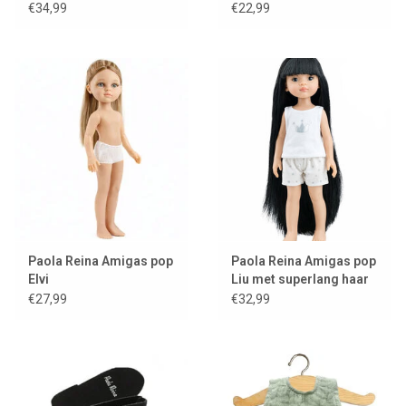
coton Léo
€34,99
€22,99
Paola Reina Amigas pop
Paola Reina Amigas pop
Elvi
Liu met superlang haar
€27,99
€32,99