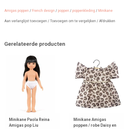
Design: Robe Daisy en coton Salambo
Amigas poppen
/
French design
/
poppen
/
poppenkleding
/
Minikane
De jurk is verpakt in een vensterzakje met het Minikane-logo.
Aan verlanglijst toevoegen
/
Toevoegen om te vergelijken
/
Afdrukken
Leeftijd: vanaf 3 jaar.
Gerelateerde producten
Minikane Paola Reina
Minikane Amigas
Amigas pop Liu
poppen / robe Daisy en