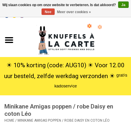
Wij slaan cookies op om onze website te verbeteren. Is dat akkoord?
Ja
Nee
Meer over cookies »
EUR
/
USD
0 Artikelen - €0,00
Home
Nieuw
Knuffels
☀︎ 10% korting (code: AUG10) ☀︎ Voor 12.00
uur besteld, zelfde werkdag verzonden ☀︎ ᵍʳᵃᵗⁱˢ
Poppen
ᵏᵃᵈᵒˢᵉʳᵛⁱᶜᵉ
SALE
Minikane Amigas poppen / robe Daisy en
Cadeauservice
coton Léo
HOME
/
MINIKANE AMIGAS POPPEN / ROBE DAISY EN COTON LÉO
info