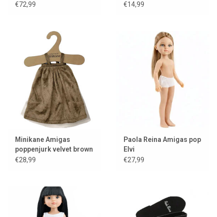
kleding en schoenen
poppen
€72,99
€14,99
Minikane Amigas
Paola Reina Amigas pop
poppenjurk velvet brown
Elvi
met Minikane
€28,99
€27,99
kledinghanger