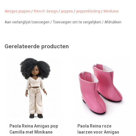
Design: Robe Daisy en coton Léo
Amigas poppen
/
French design
/
poppen
/
poppenkleding
/
Minikane
De jurk is verpakt in een ziplockzakje met het Minikane-logo.
Aan verlanglijst toevoegen
/
Toevoegen om te vergelijken
/
Afdrukken
Leeftijd: vanaf 3 jaar.
Gerelateerde producten
Paola Reina Amigas pop
Paola Reina roze
Camilla met Minikane
laarzen voor Amigas