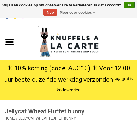
Wij slaan cookies op om onze website te verbeteren. Is dat akkoord?
Ja
Nee
Meer over cookies »
EUR
/
USD
0 Artikelen - €0,00
Home
Nieuw
Knuffels
☀︎ 10% korting (code: AUG10) ☀︎ Voor 12.00
uur besteld, zelfde werkdag verzonden ☀︎ ᵍʳᵃᵗⁱˢ
Poppen
ᵏᵃᵈᵒˢᵉʳᵛⁱᶜᵉ
SALE
Jellycat Wheat Fluffet bunny
Cadeauservice
HOME
/
JELLYCAT WHEAT FLUFFET BUNNY
info