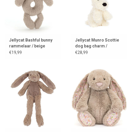
Jellycat Bashful bunny
Jellycat Munro Scottie
rammelaar / beige
dog bag charm /
tassenhanger
€19,99
€28,99