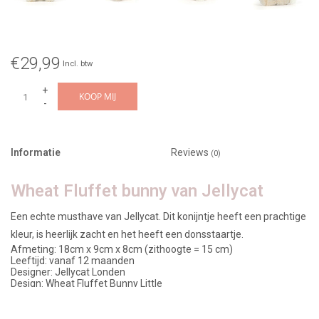
€29,99
Incl. btw
+
KOOP MIJ
-
Informatie
Reviews
(0)
Wheat Fluffet bunny van Jellycat
Een echte musthave van Jellycat. Dit konijntje heeft een prachtige
kleur, is heerlijk zacht en het heeft een donsstaartje.
Afmeting: 18cm x 9cm x 8cm (zithoogte = 15 cm)
Leeftijd: vanaf 12 maanden
Designer: Jellycat Londen
Design: Wheat Fluffet Bunny Little
The story:
Wheat Flufflet Bunny
heeft een feilloos gevoel voor