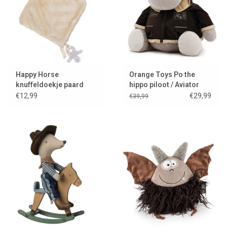
Happy Horse
Orange Toys Po the
knuffeldoekje paard
hippo piloot / Aviator
Helma
€12,99
€29,99
€39,99