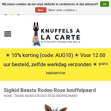
Wij slaan cookies op om onze website te verbeteren. Is dat akkoord?
Ja
Nee
Meer over cookies »
EUR
/
USD
0 Artikelen - €0,00
Home
Nieuw
Knuffels
☀︎ 10% korting (code: AUG10) ☀︎ Voor 12.00
uur besteld, zelfde werkdag verzonden ☀︎ ᵍʳᵃᵗⁱˢ
Poppen
ᵏᵃᵈᵒˢᵉʳᵛⁱᶜᵉ
SALE
Sigikid Beasts Rodeo Rose knuffelpaard
Cadeauservice
HOME
/
SIGIKID BEASTS RODEO ROSE KNUFFELPAARD
info