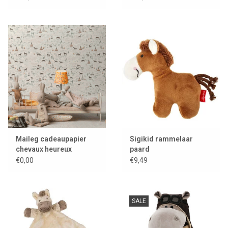
Maileg cadeaupapier
Sigikid rammelaar
chevaux heureux
paard
€0,00
€9,49
SALE