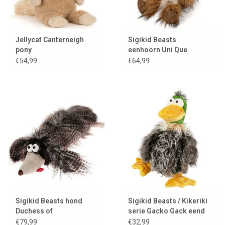
spectaculair dat de rodeopaarden er nog jarenlang over
napraatten.
Daarna wilde ze eigenlijk nog maar één ding, namelijk lekker
Jellycat Canterneigh
Sigikid Beasts
pony
eenhoorn Uni Que
knuffelen en stiekem paardenraces op televisie kijken.......
€54,99
€64,99
Sigikid Beasts hond
Sigikid Beasts / Kikeriki
Duchess of
serie Gacko Gack eend
Hampershire
€79,99
€32,99