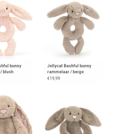
bunny
AN WINKELWAGEN
TOEVOEGEN AAN WINKELWAGEN
shful bunny
Jellycat Bashful bunny
/ blush
rammelaar / beige
€19,99
Jellycat bunny
Fawn Fluffet bunny van Jellycat
AN WINKELWAGEN
TOEVOEGEN AAN WINKELWAGEN