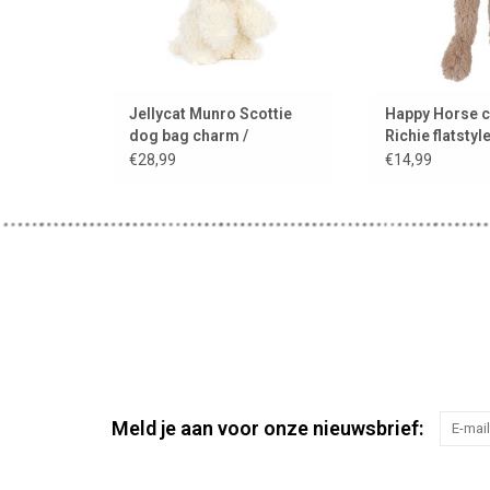
Jellycat Munro Scottie
Happy Horse cl
dog bag charm /
Richie flatstyl
tassenhanger
€28,99
€14,99
Meld je aan voor onze nieuwsbrief: