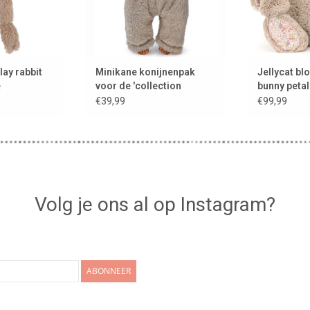
ay rabbit
Minikane konijnenpak
Jellycat b
e
voor de 'collection
bunny petal 
babies'
€39,99
€99,99
Volg je ons al op Instagram?
ABONNEER