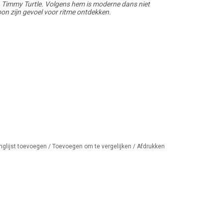
n Timmy Turtle. Volgens hem is moderne dans niet
oon zijn gevoel voor ritme ontdekken.
nglijst toevoegen
/
Toevoegen om te vergelijken
/
Afdrukken
e Jellycat bunny
Baby's eerste Jellycat Bashful