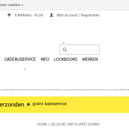
over cookies »
0 Artikelen - €0,00
Mijn account / Registreren
CADEAUSERVICE
INFO
LOOKBOOKS
MERKEN
nden ☀︎ ᵍʳᵃᵗⁱˢ ᵏᵃᵈᵒˢᵉʳᵛⁱᶜᵉ
HOME
/
JELLYCAT OAT FLUFFET BUNNY