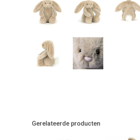
Gerelateerde producten
Happy Horse Happy Jubilee
Bruin dwergkonij