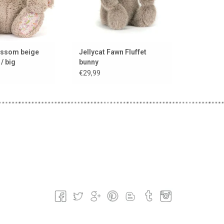
lossom beige
Jellycat Fawn Fluffet
/ big
bunny
€29,99