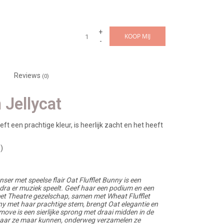
+
KOOP MIJ
-
Reviews
(0)
 Jellycat
ft een prachtige kleur, is heerlijk zacht en het heeft
)
ser met speelse flair Oat Flufflet Bunny is een
dra er muziek speelt. Geef haar een podium en een
treet Theatre gezelschap, samen met Wheat Flufflet
y met haar prachtige stem, brengt Oat elegantie en
ove is een sierlijke sprong met draai midden in de
 waar ze maar kunnen, onderweg verzamelen ze