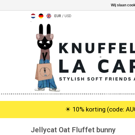
Wij slaan coo
EUR
/
USD
☀︎ 10% korting (code: AUG
Jellycat Oat Fluffet bunny