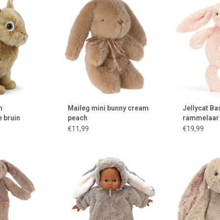
Net echt!!
TOEVOEGEN AAN WINKELWAGEN
TOEVOEGEN A
 WINKELWAGEN
n
Maileg mini bunny cream
Jellycat Ba
 bruin
peach
rammelaar 
€11,99
€19,99
ie in flatstyle
Tweedelig konijnenpakje voor de
Een grote 
 Horse
babypoppen uit la Collection
TOEVOEGEN A
Babies van Minikane
 WINKELWAGEN
TOEVOEGEN AAN WINKELWAGEN