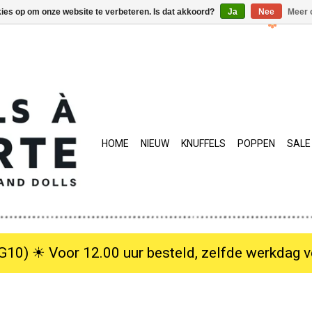
kies op om onze website te verbeteren. Is dat akkoord?
Ja
Nee
Meer 
HOME
NIEUW
KNUFFELS
POPPEN
SALE
10) ☀︎ Voor 12.00 uur besteld, zelfde werkdag verzo