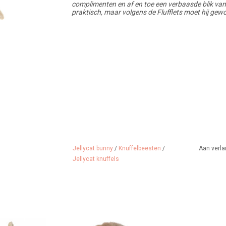
complimenten en af en toe een verbaasde blik va
praktisch, maar volgens de Flufflets moet hij gew
Jellycat bunny
/
Knuffelbeesten
/
Aan verla
Jellycat knuffels
ntje van Hansa
Zacht konijntje van Maileg
Baby's eerst