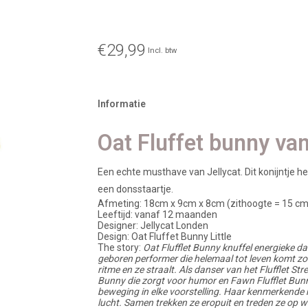
€29,99
Incl. btw
Informatie
Oat Fluffet bunny van
Een echte musthave van Jellycat. Dit konijntje hee
een donsstaartje.
Afmeting: 18cm x 9cm x 8cm (zithoogte = 15 cm
Leeftijd: vanaf 12 maanden
Designer: Jellycat Londen
Design: Oat Fluffet Bunny Little
The story:
Oat Flufflet Bunny knuffel energieke dan
geboren performer die helemaal tot leven komt zo
ritme en ze straalt. Als danser van het Flufflet S
Bunny die zorgt voor humor en Fawn Flufflet Bunn
beweging in elke voorstelling. Haar kenmerkende m
lucht. Samen trekken ze eropuit en treden ze op