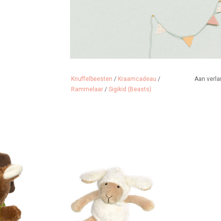
Knuffelbeesten
/
Kraamcadeau
/
Aan verla
Rammelaar
/
Sigikid (Beasts)
nliefhebbers....
Lief en zacht Sigikid schaapje
met granulaatvulling.
 WINKELWAGEN
TOEVOEGEN AAN WINKELWAGEN