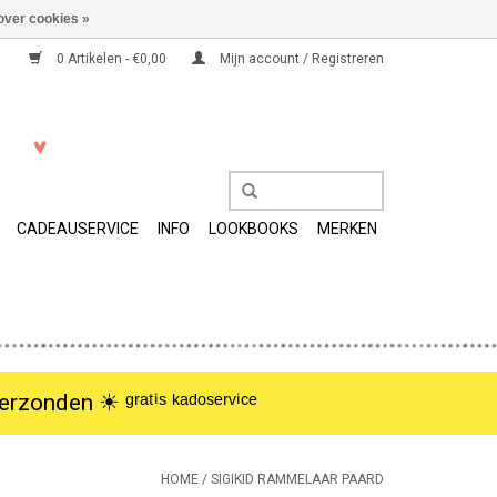
over cookies »
0 Artikelen - €0,00
Mijn account / Registreren
CADEAUSERVICE
INFO
LOOKBOOKS
MERKEN
nden ☀︎ ᵍʳᵃᵗⁱˢ ᵏᵃᵈᵒˢᵉʳᵛⁱᶜᵉ
HOME
/
SIGIKID RAMMELAAR PAARD