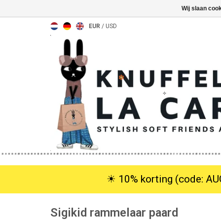
Wij slaan coo
EUR
/
USD
☀︎ 10% korting (code: AUG
Sigikid rammelaar paard