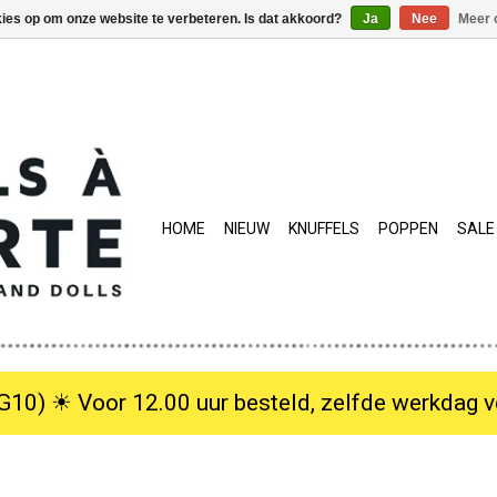
kies op om onze website te verbeteren. Is dat akkoord?
Ja
Nee
Meer 
HOME
NIEUW
KNUFFELS
POPPEN
SALE
10) ☀︎ Voor 12.00 uur besteld, zelfde werkdag verzo