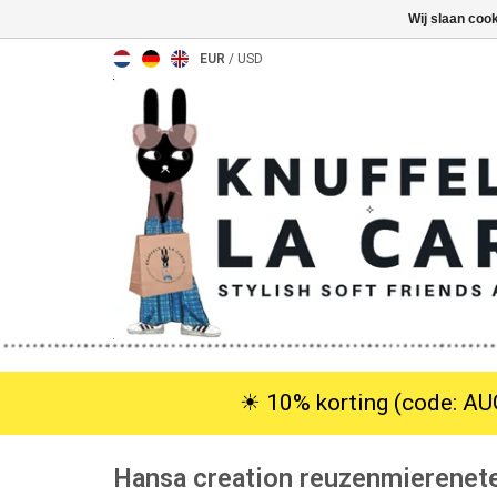
Wij slaan coo
EUR
/
USD
☀︎ 10% korting (code: AUG
Hansa creation reuzenmierenet