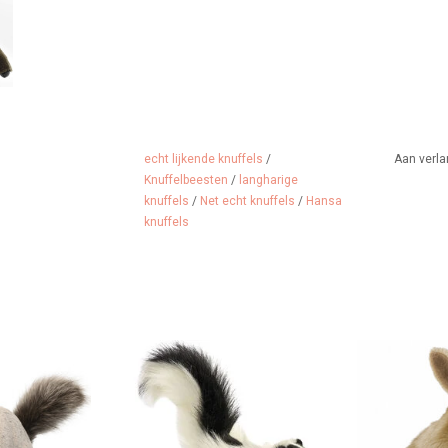
echt lijkende knuffels
/
Aan verla
Knuffelbeesten
/
langharige
knuffels
/
Net echt knuffels
/
Hansa
knuffels
t lijkende
Ik zie er levensecht uit, maar ik
Bruin dwergko
 Hansa Toy.
stink lekker niet!
Creation.
 WINKELWAGEN
TOEVOEGEN AAN WINKELWAGEN
TOEVOEGEN A