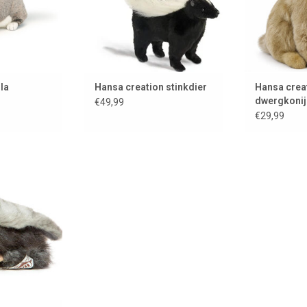
la
Hansa creation stinkdier
Hansa crea
dwergkonijn
€49,99
€29,99
 duivenkuiken
Creation
 WINKELWAGEN