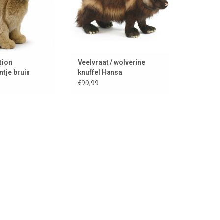
tion
Veelvraat / wolverine
tje bruin
knuffel Hansa
€99,99