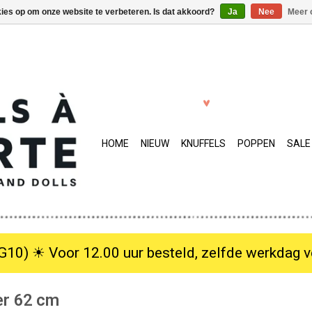
kies op om onze website te verbeteren. Is dat akkoord?
Ja
Nee
Meer 
HOME
NIEUW
KNUFFELS
POPPEN
SALE
10) ☀︎ Voor 12.00 uur besteld, zelfde werkdag verzo
er 62 cm