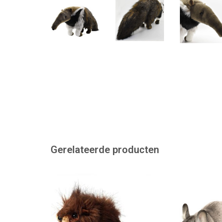
Gerelateerde producten
Onze favoriet, de muskusrat of
Mooie net ech
bisamrat (Ondatra zibethicus)
Chinchilla van
TOEVOEGEN AAN WINKELWAGEN
TOEVOEGEN AAN