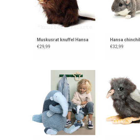
Muskusrat knuffel Hansa
Hansa chinchil
€29,99
€32,99
Een miereneter met hele lange
Onweerstaanbaar
armen om jou te
van Hansa 
knuffelen..............
TOEVOEGEN AAN
TOEVOEGEN AAN WINKELWAGEN