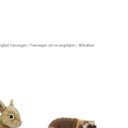
nglijst toevoegen
/
Toevoegen om te vergelijken
/
Afdrukken
nijntje van Hansa
De veelvraat (Gulo gulo) van
.... Net echt!!
Hansa knuffels. Hij lijkt bijna
echt, maar is heel aaibaar.
AN WINKELWAGEN
TOEVOEGEN AAN WINKELWAGEN