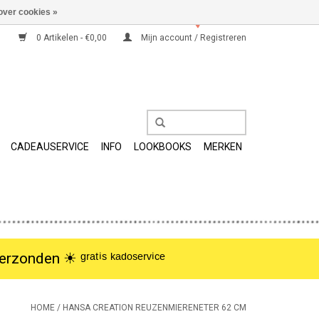
over cookies »
0 Artikelen - €0,00
Mijn account / Registreren
CADEAUSERVICE
INFO
LOOKBOOKS
MERKEN
nden ☀︎ ᵍʳᵃᵗⁱˢ ᵏᵃᵈᵒˢᵉʳᵛⁱᶜᵉ
HOME
/
HANSA CREATION REUZENMIERENETER 62 CM