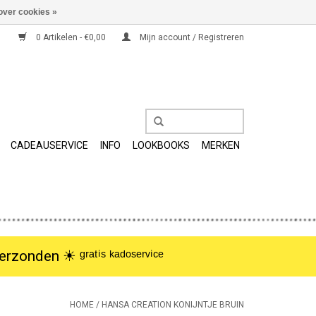
over cookies »
0 Artikelen - €0,00
Mijn account / Registreren
CADEAUSERVICE
INFO
LOOKBOOKS
MERKEN
nden ☀︎ ᵍʳᵃᵗⁱˢ ᵏᵃᵈᵒˢᵉʳᵛⁱᶜᵉ
HOME
/
HANSA CREATION KONIJNTJE BRUIN