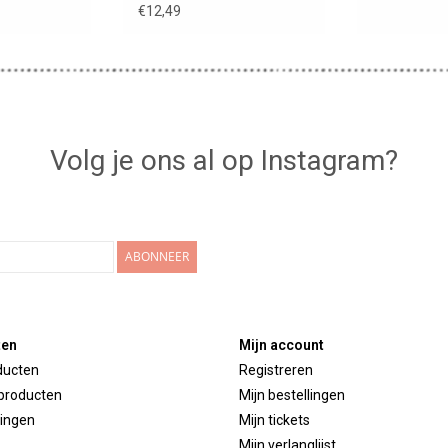
Richie oud roze
€12,49
Volg je ons al op Instagram?
ABONNEER
ten
Mijn account
ducten
Registreren
producten
Mijn bestellingen
ingen
Mijn tickets
Mijn verlanglijst