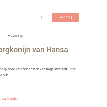
+
KOOP MIJ
-
Reviews
(0)
ergkonijn van Hansa
t lijkende knuffelbeesten van hoge kwaliteit. Dit is
 blik.
nsa Creation.