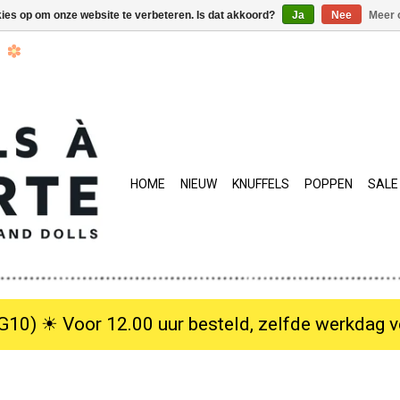
kies op om onze website te verbeteren. Is dat akkoord?
Ja
Nee
Meer 
HOME
NIEUW
KNUFFELS
POPPEN
SALE
10) ☀︎ Voor 12.00 uur besteld, zelfde werkdag verzo