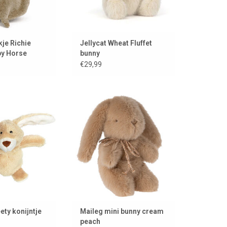
je Richie
Jellycat Wheat Fluffet
py Horse
bunny
€29,99
nijntje is van het
Zacht konijntje van Maileg
en past in je hand
TOEVOEGEN AAN WINKELWAGEN
veral mee naar toe
 nemen.
AN WINKELWAGEN
ety konijntje
Maileg mini bunny cream
peach