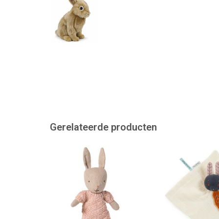
Gerelateerde producten
Babykonijntje van Maileg met
Lief knuffeldoek
een gebreid pakje
Roty uit de Ap
collec
TOEVOEGEN AAN WINKELWAGEN
TOEVOEGEN AAN