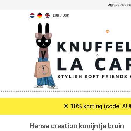
Wij slaan coo
EUR
/
USD
☀︎ 10% korting (code: AUG
Hansa creation konijntje bruin