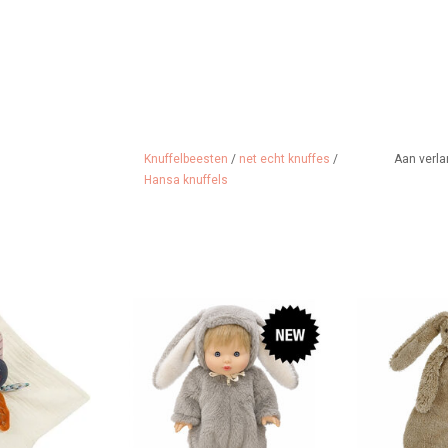
Knuffelbeesten
/
net echt knuffes
/
Aan verla
Hansa knuffels
je van Moulin
Konijnenpak voor jouw Gordi pop
Gewoon e
rès la Pluie
konij
TOEVOEGEN AAN WINKELWAGEN
tie.
TOEVOEGEN A
 WINKELWAGEN