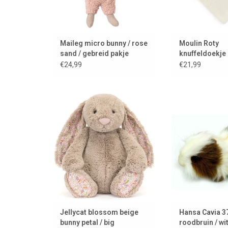
Maileg micro bunny / rose
Moulin Roty
sand / gebreid pakje
knuffeldoekje 
Lune
€24,99
€21,99
Een grote Jellycat bunny
Cavia van Hansa
Ameri
TOEVOEGEN AAN WINKELWAGEN
TOEVOEGEN AAN
Jellycat blossom beige
Hansa Cavia 3
bunny petal / big
roodbruin / wit