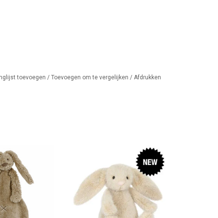
nglijst toevoegen
/
Toevoegen om te vergelijken
/
Afdrukken
en heerlijke
Wheat Fluffet bunny van Jellycat
nentuttel!
TOEVOEGEN AAN WINKELWAGEN
AN WINKELWAGEN