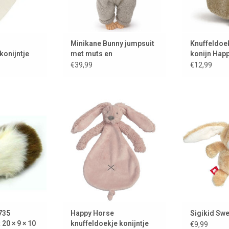
Minikane Bunny jumpsuit
Knuffeldoek
konijntje
met muts en
konijn Hap
kledinghanger voor Gordi
€39,99
€12,99
poppen
 knuffels uit
Knuffeldoekje konijntje Richie in
Dit knuffelko
ka.
een prachtige oud roze kleur.
merk Sigikid 
Van het Nederlandse merk Happy
zodat je het o
 WINKELWAGEN
Horse.
kan
TOEVOEGEN AAN WINKELWAGEN
TOEVOEGEN A
735
Happy Horse
Sigikid Swe
 20 × 9 × 10
knuffeldoekje konijntje
€9,99