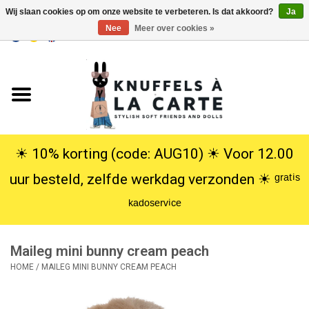
Wij slaan cookies op om onze website te verbeteren. Is dat akkoord?
Ja
Nee
Meer over cookies »
EUR
/
USD
0 Artikelen - €0,00
Home
Nieuw
Knuffels
☀︎ 10% korting (code: AUG10) ☀︎ Voor 12.00
uur besteld, zelfde werkdag verzonden ☀︎ ᵍʳᵃᵗⁱˢ
Poppen
ᵏᵃᵈᵒˢᵉʳᵛⁱᶜᵉ
SALE
Maileg mini bunny cream peach
Cadeauservice
HOME
/
MAILEG MINI BUNNY CREAM PEACH
info