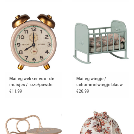
Maileg wekker voor de
Maileg wiegje /
muisjes / roze/powder
schommelwiegje blauw
mint
€11,99
€28,99