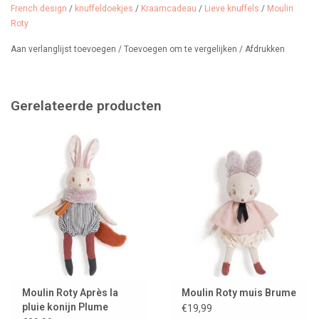
French design
/
knuffeldoekjes
/
Kraamcadeau
/
Lieve knuffels
/
Moulin
Geschikt vanaf 0 maanden en wasbaar op 30 graden.
Roty
Aan verlanglijst toevoegen
/
Toevoegen om te vergelijken
/
Afdrukken
Gerelateerde producten
Moulin Roty Après la
Moulin Roty muis Brume
pluie konijn Plume
€19,99