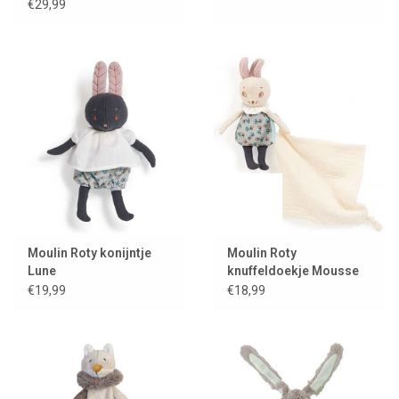
€29,99
Moulin Roty konijntje
Moulin Roty
Lune
knuffeldoekje Mousse
the muis
€19,99
€18,99