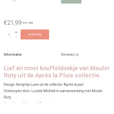
€21,99
Incl. btw
+
KOOP MIJ
-
Informatie
Reviews
(0)
Lief en mooi knuffeldoekje van Moulin
Roty uit de Après la Pluie collectie.
Design: Konijntje Lune uit de collectie 'Après la plui'
Ontworpen door: Luciele Michieli in samenwerking met Moulin
Roty
Vanaf: geschikt vanaf 0 maanden
Wasbaar: op 30 graden