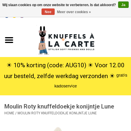
Wij slaan cookies op om onze website te verbeteren. Is dat akkoord?
Ja
Nee
Meer over cookies »
EUR
/
USD
0 Artikelen - €0,00
Home
Nieuw
Knuffels
☀︎ 10% korting (code: AUG10) ☀︎ Voor 12.00
uur besteld, zelfde werkdag verzonden ☀︎ ᵍʳᵃᵗⁱˢ
Poppen
ᵏᵃᵈᵒˢᵉʳᵛⁱᶜᵉ
SALE
Moulin Roty knuffeldoekje konijntje Lune
Cadeauservice
HOME
/
MOULIN ROTY KNUFFELDOEKJE KONIJNTJE LUNE
info