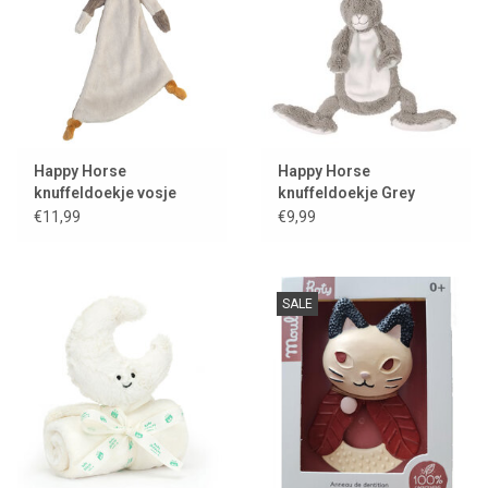
Happy Horse
Happy Horse
knuffeldoekje vosje
knuffeldoekje Grey
Forester
Rabbit Twine
€11,99
€9,99
SALE