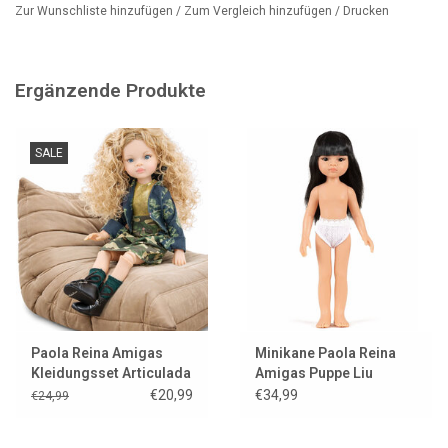
Zur Wunschliste hinzufügen
/
Zum Vergleich hinzufügen
/
Drucken
Ergänzende Produkte
SALE
Paola Reina Amigas
Minikane Paola Reina
Kleidungsset Articulada
Amigas Puppe Liu
Manica
€20,99
€34,99
€24,99