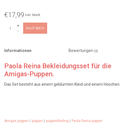
€17,99
Inkl. MwSt.
+
KAUF MICH
-
Informationen
Bewertungen
(0)
Paola Reina Bekleidungsset für die
Amigas-Puppen.
Das Set besteht aus einem geblümten Kleid und einem Höschen.
Designerin: Paola Reina
Design: Meily / Puppenkleid mit Blumenmuster
Hergestellt in: (Bekleidung) Spanien
Alter: ab 3 Jahren
Amigas poppen
/
poppen
/
poppenkleding
/
Paola Reina poppen