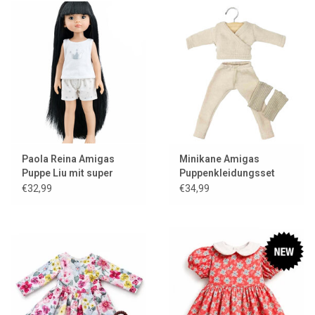
Paola Reina Amigas
Minikane Amigas
Puppe Liu mit super
Puppenkleidungsset
langem Haar
Ensemble Roxane en
€32,99
€34,99
maille tricot beige mit
Paar Guêtres