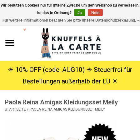
Wir benutzen Cookies nur für interne Zwecke um den Webshop zu verbessern.
Ist das in Ordnung?
Ja
Nein
EUR
/
USD
0 Artikel - €0,00
Für weitere Informationen beachten Sie bitte unsere Datenschutzerklärung. »
Startseite
Neu
Kuscheltiere
☀︎ 10% OFF (code: AUG10) ☀︎ Steuerfrei für
Bestellungen außerhalb der EU ☀︎
Poppen
Paola Reina Amigas Kleidungsset Meily
SALE
STARTSEITE
/
PAOLA REINA AMIGAS KLEIDUNGSSET MEILY
Geschenke
Info