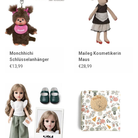
Lookbooks
Marken
Monchhichi
Maileg Kosmetikerin
Schlüsselanhänger
Maus
Mädchen / rosa
€13,99
€28,99