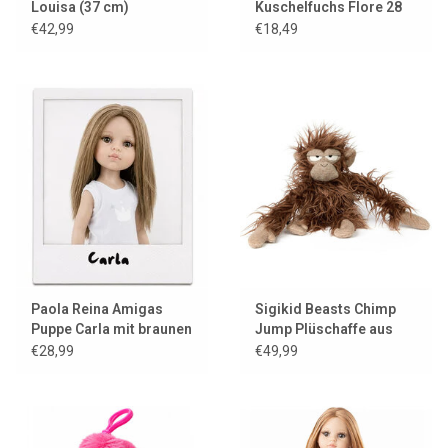
Louisa (37 cm)
Kuschelfuchs Flore 28
cm
€42,99
€18,49
Paola Reina Amigas
Sigikid Beasts Chimp
Puppe Carla mit braunen
Jump Plüschaffe aus
Augen
BeastsTown
€28,99
€49,99