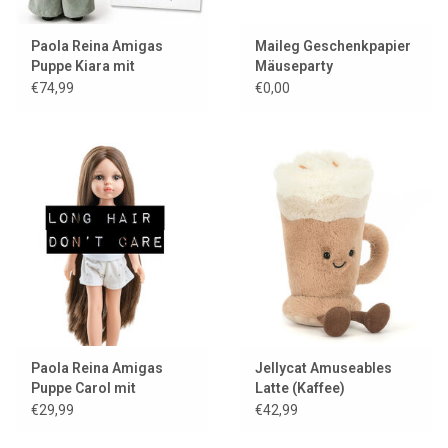
Paola Reina Amigas
Maileg Geschenkpapier
Puppe Kiara mit
Mäuseparty
Kleidung
€74,99
€0,00
Paola Reina Amigas
Jellycat Amuseables
Puppe Carol mit
Latte (Kaffee)
superlangen Haaren
€29,99
€42,99