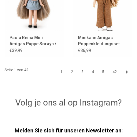
Paola Reina Mini
Minikane Amigas
Amigas Puppe Soraya /
Poppenkleidungsset
21 cm
Ensemble Cache-Coeur
€39,99
€36,99
und Trikot-Angora-
Karamell
Seite 1 von 42
1
2
3
4
5
42
Volg je ons al op Instagram?
Melden Sie sich für unseren Newsletter an: