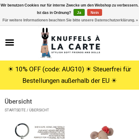
Wir benutzen Cookies nur für interne Zwecke um den Webshop zu verbessern.
Ist das in Ordnung?
Ja
Nein
EUR
/
USD
0 Artikel - €0,00
Für weitere Informationen beachten Sie bitte unsere Datenschutzerklärung. »
Startseite
Neu
Kuscheltiere
☀︎ 10% OFF (code: AUG10) ☀︎ Steuerfrei für
Bestellungen außerhalb der EU ☀︎
Poppen
Übersicht
SALE
STARTSEITE
/
ÜBERSICHT
Geschenke
Info