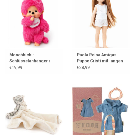
Monchhichi-
Paola Reina Amigas
Schlüsselanhänger /
Puppe Cristi mit langen
leuchtend pink
Haaren
€19,99
€28,99