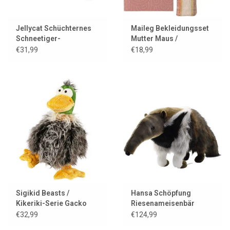
Jellycat Schüchternes
Maileg Bekleidungsset
Schneetiger-
Mutter Maus /
Kuscheltuch
Jeanskleid + Tasche +
€31,99
€18,99
Stirnband
Sigikid Beasts /
Hansa Schöpfung
Kikeriki-Serie Gacko
Riesenameisenbär
Gack Ente
€32,99
€124,99