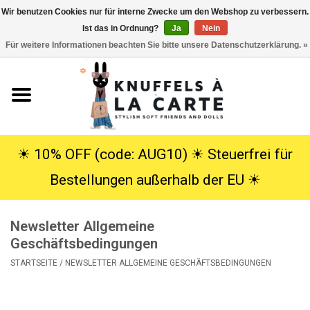
Wir benutzen Cookies nur für interne Zwecke um den Webshop zu verbessern.
Ist das in Ordnung?
Ja
Nein
EUR
/
USD
0 Artikel - €0,00
Für weitere Informationen beachten Sie bitte unsere Datenschutzerklärung. »
Startseite
Neu
Kuscheltiere
☀︎ 10% OFF (code: AUG10) ☀︎ Steuerfrei für
Bestellungen außerhalb der EU ☀︎
Poppen
Newsletter Allgemeine
SALE
Geschäftsbedingungen
STARTSEITE
/
NEWSLETTER ALLGEMEINE GESCHÄFTSBEDINGUNGEN
Geschenke
Info